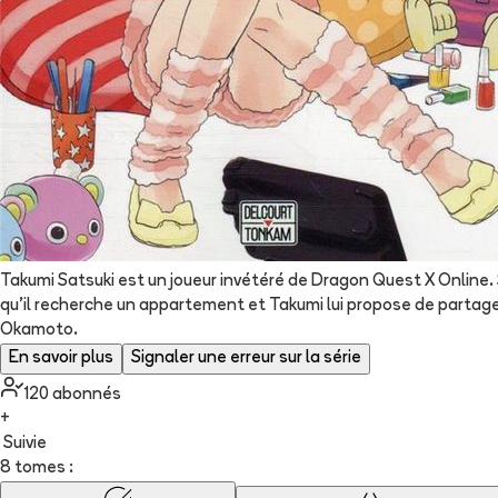
Takumi Satsuki est un joueur invétéré de Dragon Quest X Online
qu'il recherche un appartement et Takumi lui propose de partager
Okamoto.
En savoir plus
Signaler une erreur sur la série
120
abonné
s
+
Suivie
8 tomes :