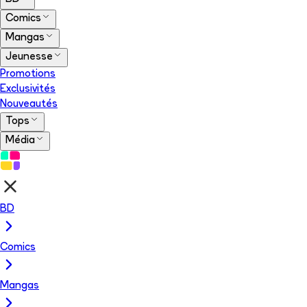
Comics
Mangas
Jeunesse
Promotions
Exclusivités
Nouveautés
Tops
Média
BD
Comics
Mangas