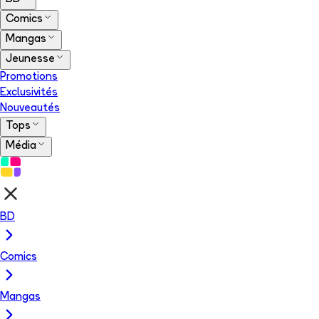
Comics
Mangas
Jeunesse
Promotions
Exclusivités
Nouveautés
Tops
Média
BD
Comics
Mangas