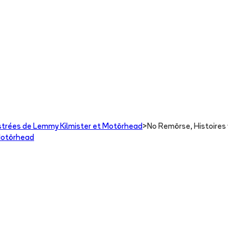
lustrées de Lemmy Kilmister et Motörhead
>
No Remörse, Histoires 
 Motörhead