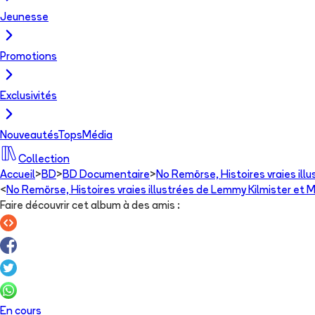
Jeunesse
Promotions
Exclusivités
Nouveautés
Tops
Média
Collection
Accueil
>
BD
>
BD Documentaire
>
No Remörse, Histoires vraies il
<
No Remörse, Histoires vraies illustrées de Lemmy Kilmister et
Faire découvrir cet album à des amis
:
En cours