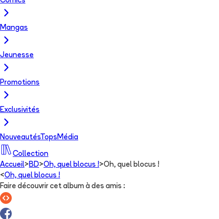
Comics
Mangas
Jeunesse
Promotions
Exclusivités
Nouveautés
Tops
Média
Collection
Accueil
>
BD
>
Oh, quel blocus !
>
Oh, quel blocus !
<
Oh, quel blocus !
Faire découvrir cet album à des amis
: