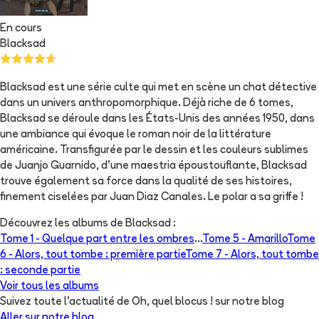
En cours
Blacksad
Blacksad est une série culte qui met en scène un chat détective
dans un univers anthropomorphique. Déjà riche de 6 tomes,
Blacksad se déroule dans les États-Unis des années 1950, dans
une ambiance qui évoque le roman noir de la littérature
américaine. Transfigurée par le dessin et les couleurs sublimes
de Juanjo Guarnido, d'une maestria époustouflante, Blacksad
trouve également sa force dans la qualité de ses histoires,
finement ciselées par Juan Diaz Canales. Le polar a sa griffe !
Découvrez les albums de
Blacksad
:
Tome 1 -
Quelque part entre les ombres
...
Tome 5 -
Amarillo
Tome
6 -
Alors, tout tombe : première partie
Tome 7 -
Alors, tout tombe
: seconde partie
Voir tous les albums
Suivez toute l'actualité de Oh, quel blocus ! sur notre blog
Aller sur notre blog