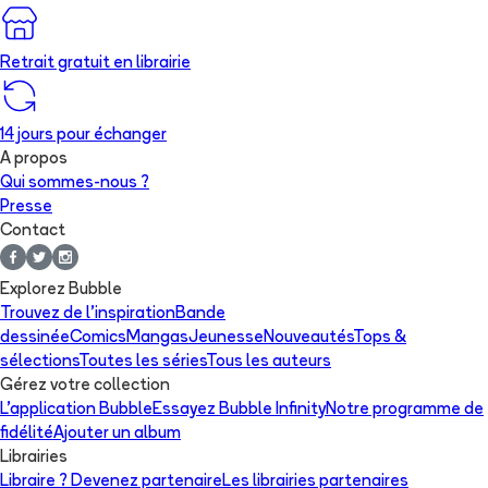
Retrait gratuit en librairie
14 jours pour échanger
A propos
Qui sommes-nous ?
Presse
Contact
Explorez Bubble
Trouvez de l'inspiration
Bande
dessinée
Comics
Mangas
Jeunesse
Nouveautés
Tops &
sélections
Toutes les séries
Tous les auteurs
Gérez votre collection
L'application Bubble
Essayez Bubble Infinity
Notre programme de
fidélité
Ajouter un album
Librairies
Libraire ? Devenez partenaire
Les librairies partenaires