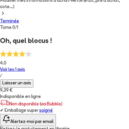
Modifier mes informations d'achat-vente (état, prix d'achat,
cote...)
Terminée
Tome
0
/
1
Oh, quel blocus !
4.0
Voir les
1
avis
/
Laisser un avis
9,39 €
Indisponible en ligne
Non disponible (via Bubble)
✔
Emballage super
soigné
Alertez-moi par email