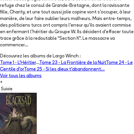
refuge chez le consul de Grande-Bretagne, dont la ravissante
fille, Charity, et une tout aussi jolie copine vont s'occuper, à leur
manière, de leur faire oublier leurs malheurs. Mais entre-temps,
des politiciens turcs ont compris l'erreur qu'ils avaient commise
en enfermant l'héritier du Groupe W. Ils décident d'effacer toute
trace grâce à la redoutable "Section K". Le massacre va
commencer...
Découvrez les albums de
Largo Winch
:
Tome 1 -
L'Héritier
...
Tome 23 -
La Frontière de la Nuit
Tome 24 -
Le
Centile d'or
Tome 25 -
Si les dieux t'abandonnent...
Voir tous les albums
+
Suivie