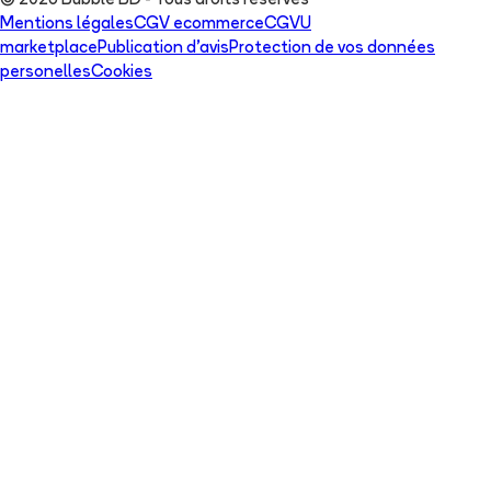
© 2026 Bubble BD - Tous droits réservés
Mentions légales
CGV ecommerce
CGVU
marketplace
Publication d'avis
Protection de vos données
personelles
Cookies