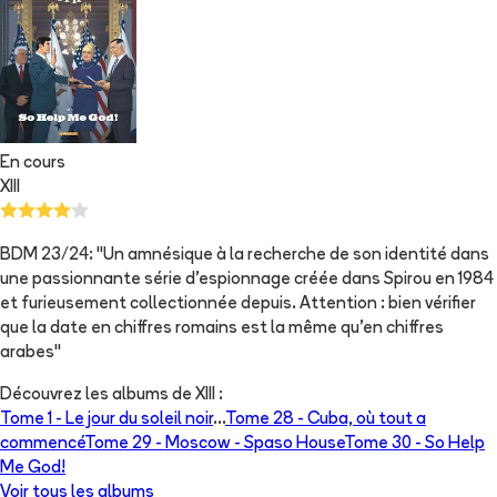
En cours
XIII
BDM 23/24: "Un amnésique à la recherche de son identité dans
une passionnante série d'espionnage créée dans Spirou en 1984
et furieusement collectionnée depuis. Attention : bien vérifier
que la date en chiffres romains est la même qu'en chiffres
arabes"
Découvrez les albums de
XIII
:
Tome 1 -
Le jour du soleil noir
...
Tome 28 -
Cuba, où tout a
commencé
Tome 29 -
Moscow - Spaso House
Tome 30 -
So Help
Me God!
Voir tous les albums