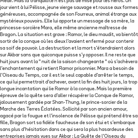
Médir. Mais la tranquillité n'est pas de mise pour les héros. Un
jour vient à lui Pélisse, jeune vierge sauvage et rousse aux formes
généreuses, accompagnée de son Fourreux, animal étrange aux
mystérieux pouvoirs. Elle lui apporte un message de sa mère, la
princesse-sorcière Mara, elle même ancienne maîtresse de
Bragon. La situation est grave : Ramor, le dieu maudit, va bientôt
sortir de la conque où les dieux l'avaient enfermé pour contenir
sa soif de pouvoir. La destruction et la mort s'étendraient alors
sur Akbar sans que quiconque puisse s'y opposer. Il ne reste que
huit jours avant la " nuit de la saison changeante " où s'achèvera
l'enchantement qui retient Ramor prisonnier. Mara a besoin de
l'Oiseau du Temps, car il est le seul capable d'arrêter le temps,
ce qui lui permettrait d'achever, avant la fin des huit jours, la trop
longue incantation qui lie Ramor à la conque. Mais la première
épreuve de la quête sera d'aller récupérer la Conque de Ramor,
jalousement gardée par Shan-Thung, le prince-sorcier de la
Marche des Terres Éclatées. Sollicité par son ancien amour,
agacé par la fougue et l'insolence de Pélisse qui prétend être sa
fille, Bragon sort sa fidèle faucheuse de son étui et s'embarque
sans plus d'hésitation dans ce qui sera la plus hasardeuse des
entreprises jamais vues sur Akbar : La Quête de l'Oiseau du