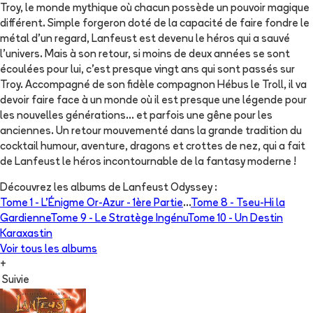
Troy, le monde mythique où chacun possède un pouvoir magique
différent. Simple forgeron doté de la capacité de faire fondre le
métal d'un regard, Lanfeust est devenu le héros qui a sauvé
l'univers. Mais à son retour, si moins de deux années se sont
écoulées pour lui, c'est presque vingt ans qui sont passés sur
Troy. Accompagné de son fidèle compagnon Hébus le Troll, il va
devoir faire face à un monde où il est presque une légende pour
les nouvelles générations... et parfois une gêne pour les
anciennes. Un retour mouvementé dans la grande tradition du
cocktail humour, aventure, dragons et crottes de nez, qui a fait
de Lanfeust le héros incontournable de la fantasy moderne !
Découvrez les albums de
Lanfeust Odyssey
:
Tome 1 -
L'Énigme Or-Azur - 1ère Partie
...
Tome 8 -
Tseu-Hi la
Gardienne
Tome 9 -
Le Stratège Ingénu
Tome 10 -
Un Destin
Karaxastin
Voir tous les albums
+
Suivie