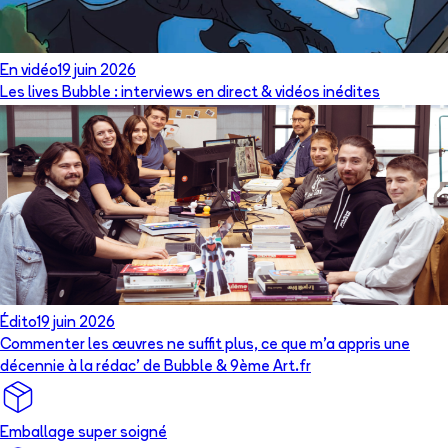
En vidéo
19 juin 2026
Les lives Bubble : interviews en direct & vidéos inédites
Édito
19 juin 2026
Commenter les œuvres ne suffit plus, ce que m’a appris une
décennie à la rédac’ de Bubble & 9ème Art.fr
Emballage super soigné