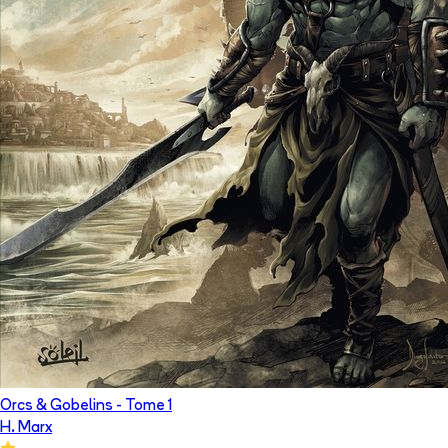
Orcs & Gobelins
- Tome
1
H. Marx