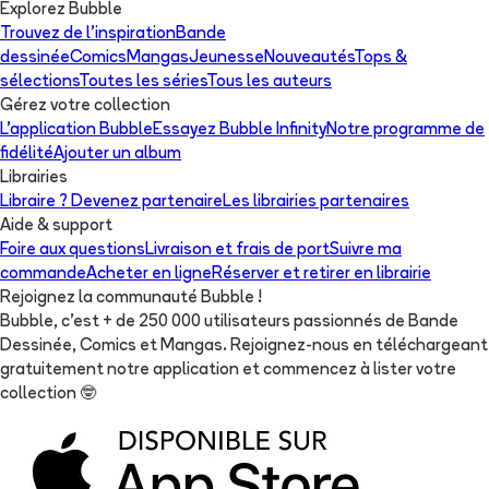
Explorez Bubble
Trouvez de l'inspiration
Bande
dessinée
Comics
Mangas
Jeunesse
Nouveautés
Tops &
sélections
Toutes les séries
Tous les auteurs
Gérez votre collection
L'application Bubble
Essayez Bubble Infinity
Notre programme de
fidélité
Ajouter un album
Librairies
Libraire ? Devenez partenaire
Les librairies partenaires
Aide & support
Foire aux questions
Livraison et frais de port
Suivre ma
commande
Acheter en ligne
Réserver et retirer en librairie
Rejoignez la communauté Bubble !
Bubble, c'est + de 250 000 utilisateurs passionnés de Bande
Dessinée, Comics et Mangas. Rejoignez-nous en téléchargeant
gratuitement notre application et commencez à lister votre
collection
🤓