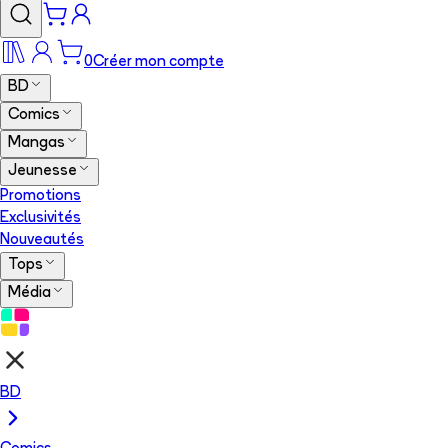
0
Créer mon compte
BD
Comics
Mangas
Jeunesse
Promotions
Exclusivités
Nouveautés
Tops
Média
BD