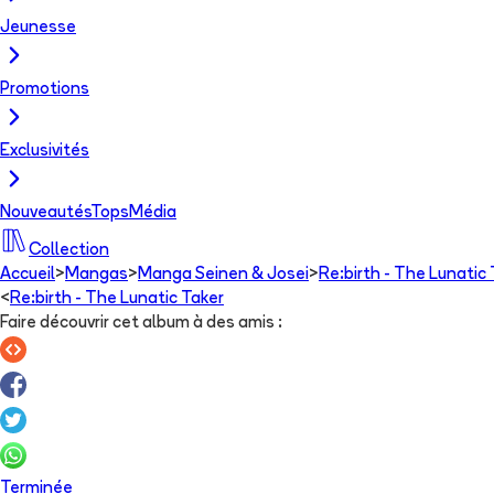
Jeunesse
Promotions
Exclusivités
Nouveautés
Tops
Média
Collection
Accueil
>
Mangas
>
Manga Seinen & Josei
>
Re:birth - The Lunatic
<
Re:birth - The Lunatic Taker
Faire découvrir cet album à des amis
:
Terminée