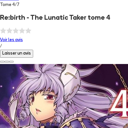
Tome
4
/
7
Re:birth - The Lunatic Taker tome 4
Voir les
avis
/
Laisser un avis