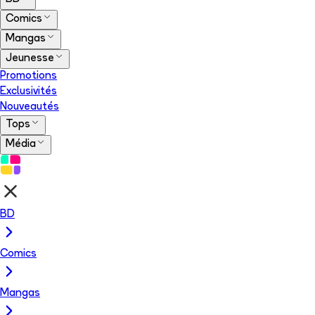
Comics
Mangas
Jeunesse
Promotions
Exclusivités
Nouveautés
Tops
Média
BD
Comics
Mangas