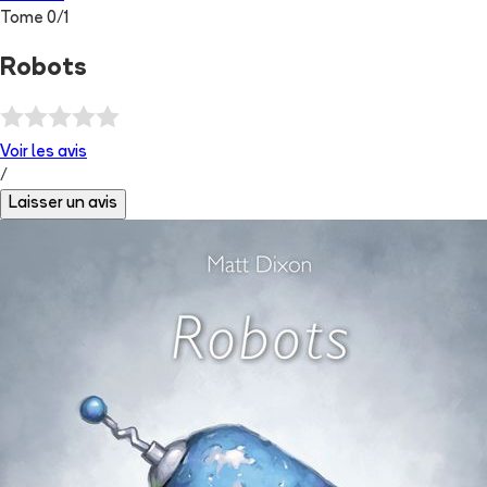
Tome
0
/
1
Robots
Voir les
avis
/
Laisser un avis