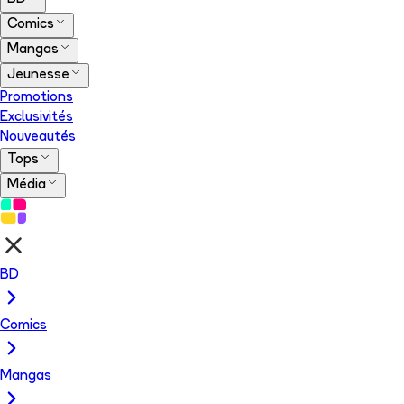
Comics
Mangas
Jeunesse
Promotions
Exclusivités
Nouveautés
Tops
Média
BD
Comics
Mangas