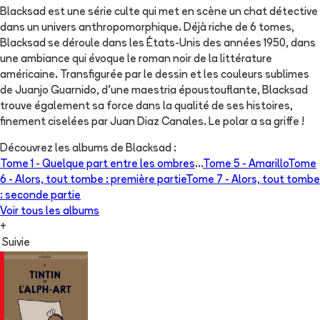
Blacksad est une série culte qui met en scène un chat détective
dans un univers anthropomorphique. Déjà riche de 6 tomes,
Blacksad se déroule dans les États-Unis des années 1950, dans
une ambiance qui évoque le roman noir de la littérature
américaine. Transfigurée par le dessin et les couleurs sublimes
de Juanjo Guarnido, d'une maestria époustouflante, Blacksad
trouve également sa force dans la qualité de ses histoires,
finement ciselées par Juan Diaz Canales. Le polar a sa griffe !
Découvrez les albums de
Blacksad
:
Tome 1 -
Quelque part entre les ombres
...
Tome 5 -
Amarillo
Tome
6 -
Alors, tout tombe : première partie
Tome 7 -
Alors, tout tombe
: seconde partie
Voir tous les albums
+
Suivie