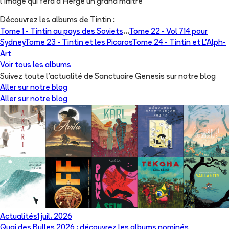
l'image qui fera d'Hergé un grand maître
Découvrez les albums de
Tintin
:
Tome 1 -
Tintin au pays des Soviets
...
Tome 22 -
Vol 714 pour
Sydney
Tome 23 -
Tintin et les Picaros
Tome 24 -
Tintin et L'Alph-
Art
Voir tous les albums
Suivez toute l'actualité de Sanctuaire Genesis sur notre blog
Aller sur notre blog
Aller sur notre blog
Actualités
1 juil. 2026
Quai des Bulles 2026 : découvrez les albums nominés