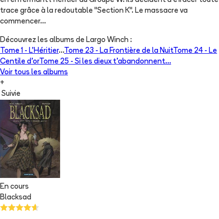
en enfermant l'héritier du Groupe W. Ils décident d'effacer toute
trace grâce à la redoutable "Section K". Le massacre va
commencer...
Découvrez les albums de
Largo Winch
:
Tome 1 -
L'Héritier
...
Tome 23 -
La Frontière de la Nuit
Tome 24 -
Le
Centile d'or
Tome 25 -
Si les dieux t'abandonnent...
Voir tous les albums
+
Suivie
En cours
Blacksad