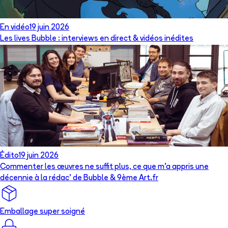
En vidéo
19 juin 2026
Les lives Bubble : interviews en direct & vidéos inédites
Édito
19 juin 2026
Commenter les œuvres ne suffit plus, ce que m’a appris une
décennie à la rédac’ de Bubble & 9ème Art.fr
Emballage super soigné