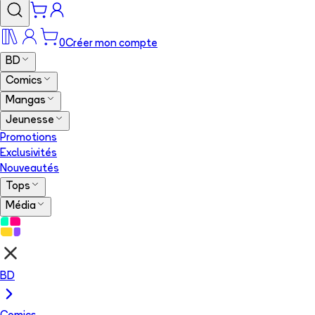
0
Créer mon compte
BD
Comics
Mangas
Jeunesse
Promotions
Exclusivités
Nouveautés
Tops
Média
BD