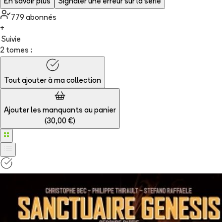
En savoir plus
Signaler une erreur sur la série
779
abonné
s
+
Suivie
2 tomes :
Tout ajouter à
ma collection
Ajouter les manquants au panier
(
30,00 €
)