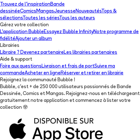
Trouvez de l'inspiration
Bande
dessinée
Comics
Mangas
Jeunesse
Nouveautés
Tops &
sélections
Toutes les séries
Tous les auteurs
Gérez votre collection
L'application Bubble
Essayez Bubble Infinity
Notre programme de
fidélité
Ajouter un album
Librairies
Libraire ? Devenez partenaire
Les librairies partenaires
Aide & support
Foire aux questions
Livraison et frais de port
Suivre ma
commande
Acheter en ligne
Réserver et retirer en librairie
Rejoignez la communauté Bubble !
Bubble, c'est + de 250 000 utilisateurs passionnés de Bande
Dessinée, Comics et Mangas. Rejoignez-nous en téléchargeant
gratuitement notre application et commencez à lister votre
collection
🤓