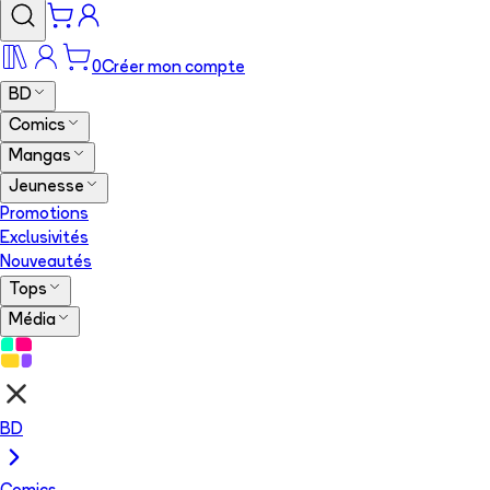
0
Créer mon compte
BD
Comics
Mangas
Jeunesse
Promotions
Exclusivités
Nouveautés
Tops
Média
BD