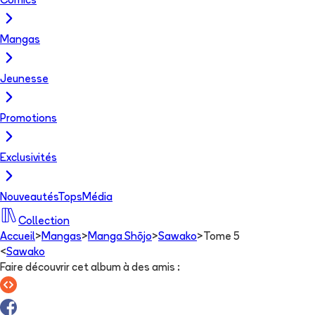
Comics
Mangas
Jeunesse
Promotions
Exclusivités
Nouveautés
Tops
Média
Collection
Accueil
>
Mangas
>
Manga Shōjo
>
Sawako
>
Tome 5
<
Sawako
Faire découvrir cet album à des amis
: