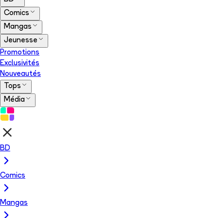
Comics
Mangas
Jeunesse
Promotions
Exclusivités
Nouveautés
Tops
Média
BD
Comics
Mangas