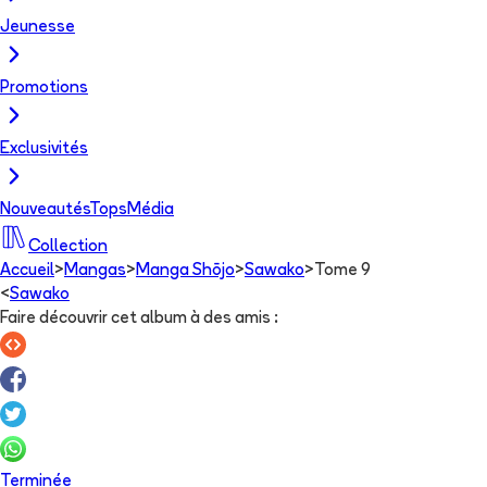
Jeunesse
Promotions
Exclusivités
Nouveautés
Tops
Média
Collection
Accueil
>
Mangas
>
Manga Shōjo
>
Sawako
>
Tome 9
<
Sawako
Faire découvrir cet album à des amis
:
Terminée