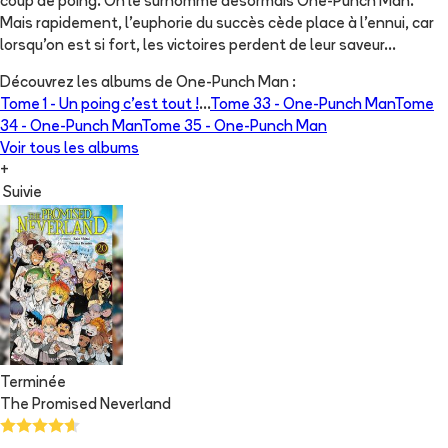
coup de poing. On le surnomme désormais One-Punch Man.
Mais rapidement, l'euphorie du succès cède place à l'ennui, car
lorsqu'on est si fort, les victoires perdent de leur saveur...
Découvrez les albums de
One-Punch Man
:
Tome 1 -
Un poing c’est tout !
...
Tome 33 -
One-Punch Man
Tome
34 -
One-Punch Man
Tome 35 -
One-Punch Man
Voir tous les albums
+
Suivie
Terminée
The Promised Neverland