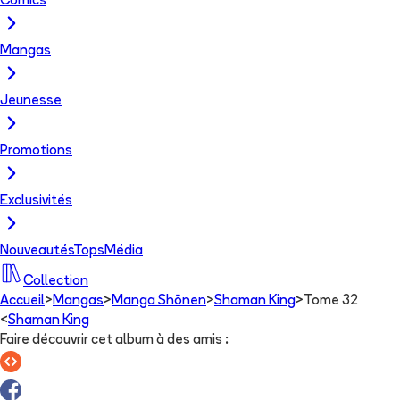
Comics
Mangas
Jeunesse
Promotions
Exclusivités
Nouveautés
Tops
Média
Collection
Accueil
>
Mangas
>
Manga Shōnen
>
Shaman King
>
Tome 32
<
Shaman King
Faire découvrir cet album à des amis
: