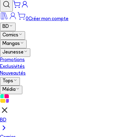
0
Créer mon compte
BD
Comics
Mangas
Jeunesse
Promotions
Exclusivités
Nouveautés
Tops
Média
BD