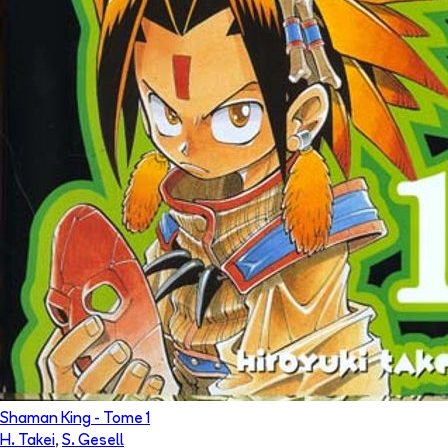
Shaman King
- Tome
1
H. Takei
,
S. Gesell