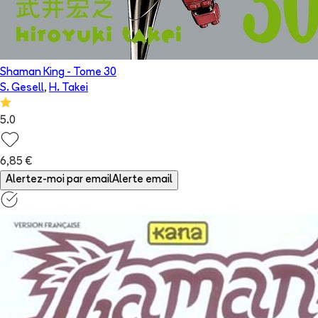
Shaman King
- Tome
30
S. Gesell
,
H. Takei
5.0
6,85 €
Alertez-moi par email
Alerte email