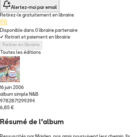
Alertez-moi par email
Retirez-le gratuitement en librairie
Disponible dans
0
librairie
partenaire
✔
Retrait et paiement en librairie
Retirer en librairie
Toutes les éditions
16 juin 2006
album simple N&B
9782871299394
6,85 €
Résumé de l'album
Ressuscités par Maiden, nos amis poursuivent leur chemin. Ils