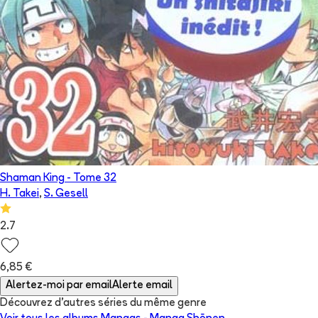
Shaman King
- Tome
32
H. Takei
,
S. Gesell
2.7
6,85 €
Alertez-moi par email
Alerte email
Découvrez d'autres séries du même genre