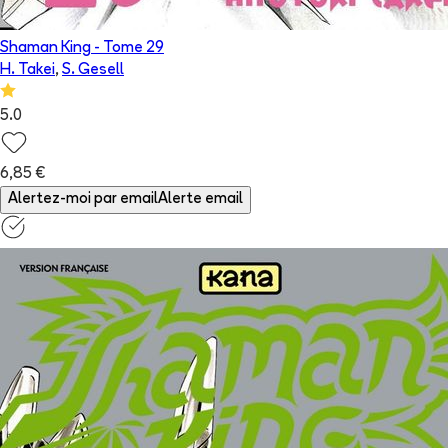
Shaman King
- Tome
29
H. Takei
,
S. Gesell
5.0
6,85 €
Alertez-moi par email
Alerte email