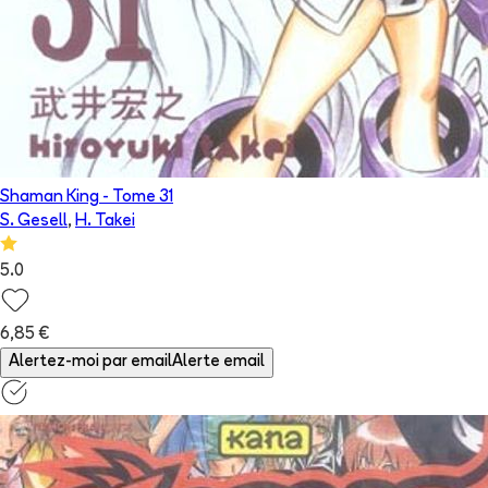
Shaman King
- Tome
31
S. Gesell
,
H. Takei
5.0
6,85 €
Alertez-moi par email
Alerte email