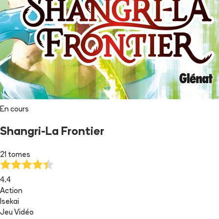
En cours
Shangri-La Frontier
21 tomes
4.4
Action
Isekai
Jeu Vidéo