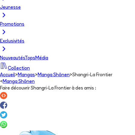
Jeunesse
Promotions
Exclusivités
Nouveautés
Tops
Média
Collection
Accueil
>
Mangas
>
Manga Shōnen
>
Shangri-La Frontier
<
Manga Shōnen
Faire découvrir Shangri-La Frontier à des amis
: