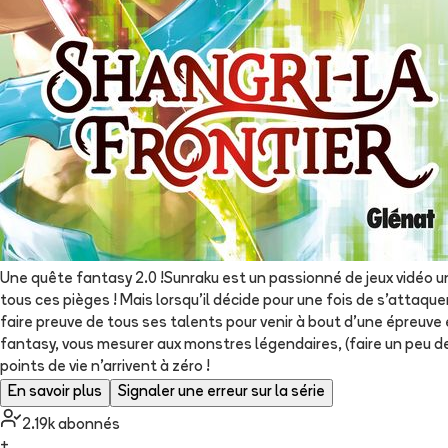
Une quête fantasy 2.0 !Sunraku est un passionné de jeux vidéo un p
tous ces pièges ! Mais lorsqu'il décide pour une fois de s'attaqu
faire preuve de tous ses talents pour venir à bout d'une épreuve 
fantasy, vous mesurer aux monstres légendaires, (faire un peu de 
points de vie n'arrivent à zéro !
En savoir plus
Signaler une erreur sur la série
2.19k
abonné
s
+