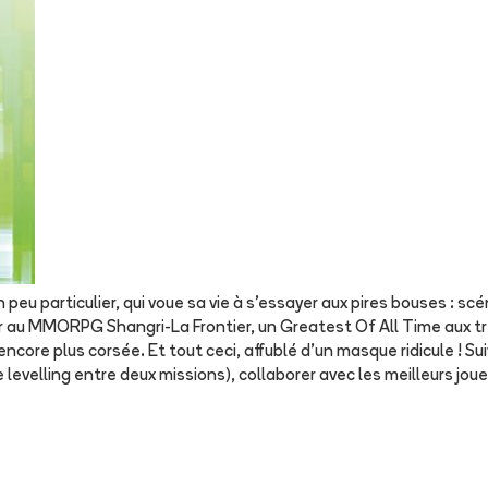
eu particulier, qui voue sa vie à s'essayer aux pires bouses : scé
er au MMORPG Shangri-La Frontier, un Greatest Of All Time aux tre
encore plus corsée. Et tout ceci, affublé d'un masque ridicule ! 
levelling entre deux missions), collaborer avec les meilleurs jou