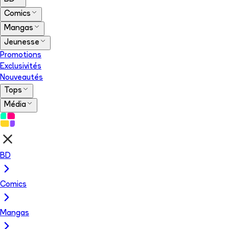
Comics
Mangas
Jeunesse
Promotions
Exclusivités
Nouveautés
Tops
Média
BD
Comics
Mangas