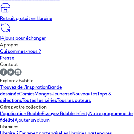
Retrait gratuit en librairie
14 jours pour échanger
A propos
Qui sommes-nous ?
Presse
Contact
Explorez Bubble
Trouvez de l'inspiration
Bande
dessinée
Comics
Mangas
Jeunesse
Nouveautés
Tops &
sélections
Toutes les séries
Tous les auteurs
Gérez votre collection
L'application Bubble
Essayez Bubble Infinity
Notre programme de
fidélité
Ajouter un album
Librairies
Libraire ? Devenez partenaire
Les librairies partenaires