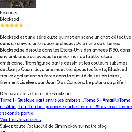
En cours
Blacksad
Blacksad est une série culte qui met en scène un chat détective
dans un univers anthropomorphique. Déjà riche de 6 tomes,
Blacksad se déroule dans les États-Unis des années 1950, dans
une ambiance qui évoque le roman noir de la littérature
américaine. Transfigurée par le dessin et les couleurs sublimes
de Juanjo Guarnido, d'une maestria époustouflante, Blacksad
trouve également sa force dans la qualité de ses histoires,
finement ciselées par Juan Diaz Canales. Le polar a sa griffe !
Découvrez les albums de
Blacksad
:
Tome 1 -
Quelque part entre les ombres
...
Tome 5 -
Amarillo
Tome
6 -
Alors, tout tombe : première partie
Tome 7 -
Alors, tout tombe
: seconde partie
Voir tous les albums
Suivez toute l'actualité de Simirniakov sur notre blog