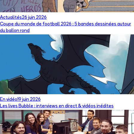
Actualités
26 juin 2026
Coupe du monde de football 2026 : 5 bandes dessinées autour
du ballon rond
En vidéo
19 juin 2026
Les lives Bubble : interviews en direct & vidéos inédites