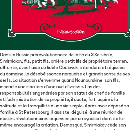
Dans la Russie prérévolutionnaire de la fin du XIXè siècle,
Simirniakov, fils, petit fils, arrière petit fils de propriétaire terrien,
affronte, avec l'aide du fidèle Oboïevski, intendant et régisseur
du domaine, la désobéissance narquoise et grandissante de ses
serfs. La situation s'envenime quand Nounourskine, son fils,
incendie une isba lors d'une nuit d'ivresse. Las des
responsabilités engendrées par son statut de chef de famille
et l'administration de sa propriété, il doute, fuit, aspire à la
solitude et la tranquillité d'une vie simple. Après avoir déposé sa
famille à St Petersbourg, il assiste, déguisé, à une réunion de
moujiks révolutionnaires organisée par un syndicat dont il a lui-
même encouragé la création. Démasqué, Simirniakov cède son