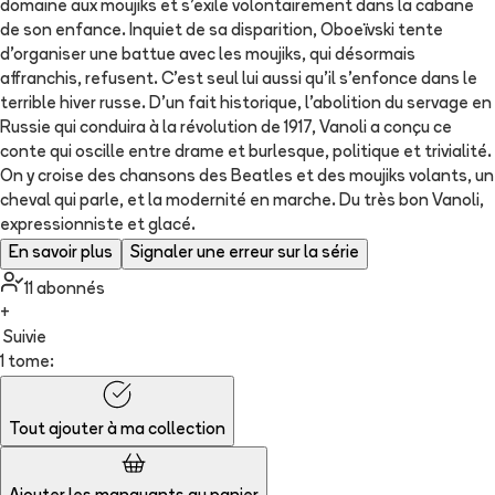
domaine aux moujiks et s'exile volontairement dans la cabane
de son enfance. Inquiet de sa disparition, Oboeïvski tente
d'organiser une battue avec les moujiks, qui désormais
affranchis, refusent. C'est seul lui aussi qu'il s'enfonce dans le
terrible hiver russe. D'un fait historique, l'abolition du servage en
Russie qui conduira à la révolution de 1917, Vanoli a conçu ce
conte qui oscille entre drame et burlesque, politique et trivialité.
On y croise des chansons des Beatles et des moujiks volants, un
cheval qui parle, et la modernité en marche. Du très bon Vanoli,
expressionniste et glacé.
En savoir plus
Signaler une erreur sur la série
11
abonné
s
+
Suivie
1 tome:
Tout ajouter à
ma collection