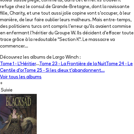
voleur suisse piégé, comme lui, dans cet enfer. Ils trouvent
refuge chez le consul de Grande-Bretagne, dont la ravissante
fille, Charity, et une tout aussi jolie copine vont s'occuper, à leur
manière, de leur faire oublier leurs malheurs. Mais entre-temps,
des politiciens turcs ont compris l'erreur qu'ils avaient commise
en enfermant l'héritier du Groupe W. Ils décident d'effacer toute
trace grâce à la redoutable "Section K". Le massacre va
commencer...
Découvrez les albums de
Largo Winch
:
Tome 1 -
L'Héritier
...
Tome 23 -
La Frontière de la Nuit
Tome 24 -
Le
Centile d'or
Tome 25 -
Si les dieux t'abandonnent...
Voir tous les albums
+
Suivie