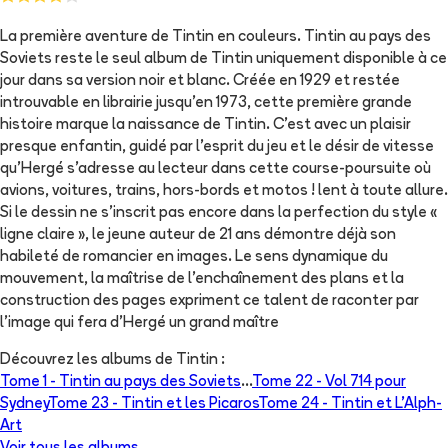
La première aventure de Tintin en couleurs. Tintin au pays des
Soviets reste le seul album de Tintin uniquement disponible à ce
jour dans sa version noir et blanc. Créée en 1929 et restée
introuvable en librairie jusqu'en 1973, cette première grande
histoire marque la naissance de Tintin. C'est avec un plaisir
presque enfantin, guidé par l'esprit du jeu et le désir de vitesse
qu'Hergé s'adresse au lecteur dans cette course-poursuite où
avions, voitures, trains, hors-bords et motos ! lent à toute allure.
Si le dessin ne s'inscrit pas encore dans la perfection du style «
ligne claire », le jeune auteur de 21 ans démontre déjà son
habileté de romancier en images. Le sens dynamique du
mouvement, la maîtrise de l'enchaînement des plans et la
construction des pages expriment ce talent de raconter par
l'image qui fera d'Hergé un grand maître
Découvrez les albums de
Tintin
:
Tome 1 -
Tintin au pays des Soviets
...
Tome 22 -
Vol 714 pour
Sydney
Tome 23 -
Tintin et les Picaros
Tome 24 -
Tintin et L'Alph-
Art