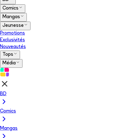
Comics
Mangas
Jeunesse
Promotions
Exclusivités
Nouveautés
Tops
Média
BD
Comics
Mangas