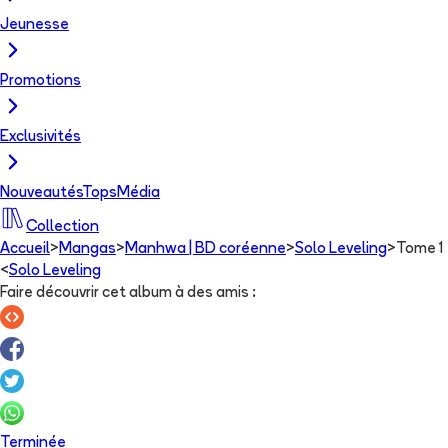
Jeunesse
Promotions
Exclusivités
Nouveautés
Tops
Média
Collection
Accueil
>
Mangas
>
Manhwa | BD coréenne
>
Solo Leveling
>
Tome 1
<
Solo Leveling
Faire découvrir cet album à des amis
:
Terminée