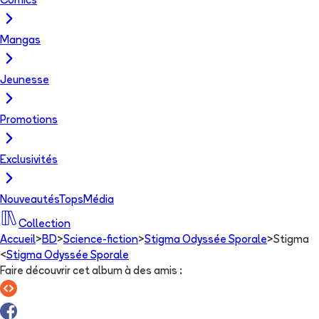
Comics
Mangas
Jeunesse
Promotions
Exclusivités
Nouveautés
Tops
Média
Collection
Accueil
>
BD
>
Science-fiction
>
Stigma Odyssée Sporale
>
Stigma
<
Stigma Odyssée Sporale
Faire découvrir cet album à des amis
: