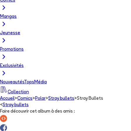
Comics
Mangas
Jeunesse
Promotions
Exclusivités
Nouveautés
Tops
Média
Collection
Accueil
>
Comics
>
Polar
>
Stray bullets
>
Stray Bullets
<
Stray bullets
Faire découvrir cet album à des amis
: