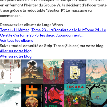
des politiciens turcs ont compris l'erreur qu'ils avaient commise
en enfermant l'héritier du Groupe W. Ils décident d'effacer toute
trace grâce à la redoutable "Section K". Le massacre va
commencer...
Découvrez les albums de
Largo Winch
:
Tome 1 -
L'Héritier
...
Tome 23 -
La Frontière de la Nuit
Tome 24 -
Le
Centile d'or
Tome 25 -
Si les dieux t'abandonnent...
Voir tous les albums
Suivez toute l'actualité de Strip-Tease (Subiaco) sur notre blog
Aller sur notre blog
Aller sur notre blog