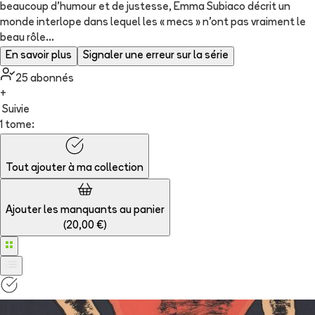
beaucoup d'humour et de justesse, Emma Subiaco décrit un
monde interlope dans lequel les « mecs » n'ont pas vraiment le
beau rôle...
En savoir plus
Signaler une erreur sur la série
25
abonné
s
+
Suivie
1 tome:
Tout ajouter à
ma collection
Ajouter les manquants au panier
(
20,00 €
)