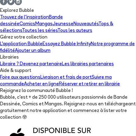
Explorez Bubble
Trouvez de l'inspiration
Bande
dessinée
Comics
Mangas
Jeunesse
Nouveautés
Tops &
sélections
Toutes les séries
Tous les auteurs
Gérez votre collection
L'application Bubble
Essayez Bubble Infinity
Notre programme de
fidélité
Ajouter un album
Librairies
Libraire ? Devenez partenaire
Les librairies partenaires
Aide & support
Foire aux questions
Livraison et frais de port
Suivre ma
commande
Acheter en ligne
Réserver et retirer en librairie
Rejoignez la communauté Bubble !
Bubble, c'est + de 250 000 utilisateurs passionnés de Bande
Dessinée, Comics et Mangas. Rejoignez-nous en téléchargeant
gratuitement notre application et commencez à lister votre
collection
🤓