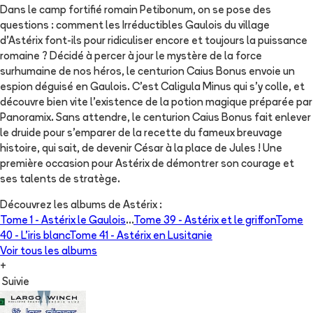
Dans le camp fortifié romain Petibonum, on se pose des
questions : comment les Irréductibles Gaulois du village
d’Astérix font-ils pour ridiculiser encore et toujours la puissance
romaine ? Décidé à percer à jour le mystère de la force
surhumaine de nos héros, le centurion Caius Bonus envoie un
espion déguisé en Gaulois. C’est Caligula Minus qui s’y colle, et
découvre bien vite l’existence de la potion magique préparée par
Panoramix. Sans attendre, le centurion Caius Bonus fait enlever
le druide pour s’emparer de la recette du fameux breuvage
histoire, qui sait, de devenir César à la place de Jules ! Une
première occasion pour Astérix de démontrer son courage et
ses talents de stratège.
Découvrez les albums de
Astérix
:
Tome 1 -
Astérix le Gaulois
...
Tome 39 -
Astérix et le griffon
Tome
40 -
L'iris blanc
Tome 41 -
Astérix en Lusitanie
Voir tous les albums
+
Suivie