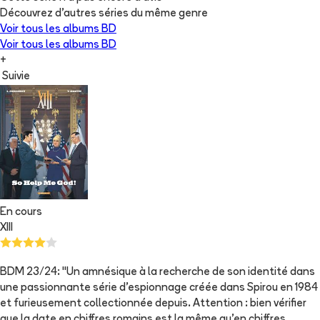
Découvrez d'autres séries du même genre
Voir tous les albums
BD
Voir tous les albums
BD
+
Suivie
En cours
XIII
BDM 23/24: "Un amnésique à la recherche de son identité dans
une passionnante série d'espionnage créée dans Spirou en 1984
et furieusement collectionnée depuis. Attention : bien vérifier
que la date en chiffres romains est la même qu'en chiffres