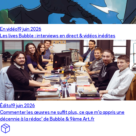
En vidéo
19 juin 2026
Les lives Bubble : interviews en direct & vidéos inédites
Édito
19 juin 2026
Commenter les œuvres ne suffit plus, ce que m’a appris une
décennie à la rédac’ de Bubble & 9ème Art.fr