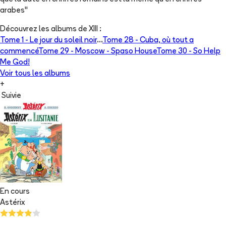
arabes"
Découvrez les albums de
XIII
:
Tome 1 -
Le jour du soleil noir
...
Tome 28 -
Cuba, où tout a
commencé
Tome 29 -
Moscow - Spaso House
Tome 30 -
So Help
Me God!
Voir tous les albums
+
Suivie
En cours
Astérix