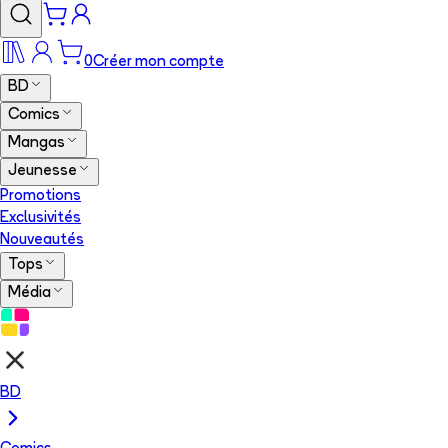
0
Créer mon compte
BD
Comics
Mangas
Jeunesse
Promotions
Exclusivités
Nouveautés
Tops
Média
BD