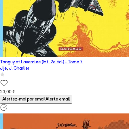
Tanguy et Laverdure (Int. 2e éd.)
- Tome
7
Jijé
,
J. Charlier
23,00 €
Alertez-moi par email
Alerte email