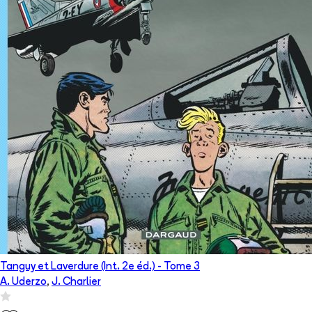
Tanguy et Laverdure (Int. 2e éd.)
- Tome
3
A. Uderzo
,
J. Charlier