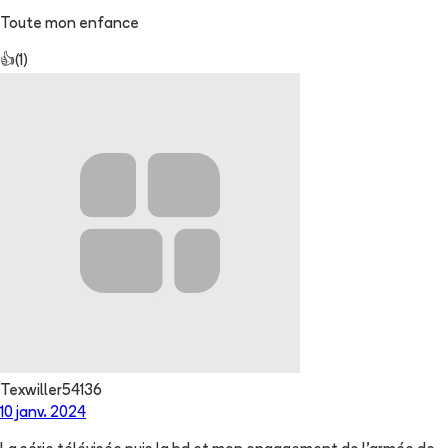
Toute mon enfance
👍
(
1
)
Texwiller54136
10 janv. 2024