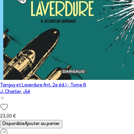
Tanguy et Laverdure (Int. 2e éd.)
- Tome
8
J. Charlier
,
Jijé
23,00 €
Disponible
Ajouter au panier