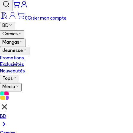
0
Créer mon compte
BD
Comics
Mangas
Jeunesse
Promotions
Exclusivités
Nouveautés
Tops
Média
BD