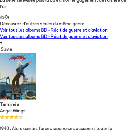
La série télévisée puis la bd et mon engagement de l’armée de
l’air
👍
(
0
)
Découvrez d'autres séries du même genre
Voir tous les albums
BD - Récit de guerre et d'aviation
Voir tous les albums
BD - Récit de guerre et d'aviation
+
Suivie
Terminée
Angel Wings
1943 ; Alors que les forces japonaises occupent toute la