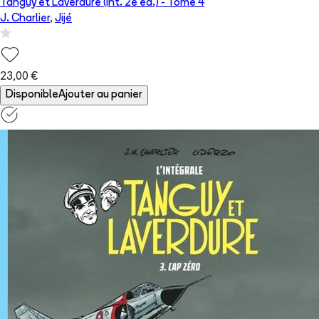
Tanguy et Laverdure (Int. 2e éd.)
- Tome
4
J. Charlier
,
Jijé
23,00 €
Disponible
Ajouter au panier