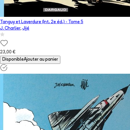
Tanguy et Laverdure (Int. 2e éd.)
- Tome
5
J. Charlier
,
Jijé
23,00 €
Disponible
Ajouter au panier