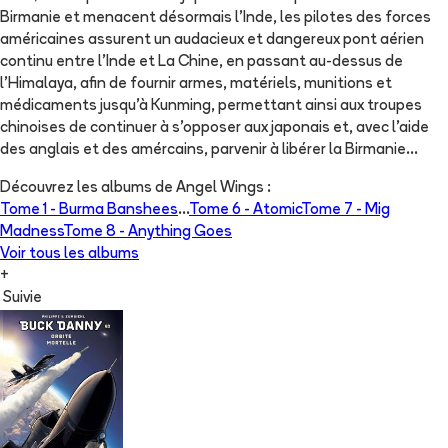
Birmanie et menacent désormais l’Inde, les pilotes des forces
américaines assurent un audacieux et dangereux pont aérien
continu entre l’Inde et La Chine, en passant au-dessus de
l’Himalaya, afin de fournir armes, matériels, munitions et
médicaments jusqu’à Kunming, permettant ainsi aux troupes
chinoises de continuer à s’opposer aux japonais et, avec l’aide
des anglais et des amércains, parvenir à libérer la Birmanie...
Découvrez les albums de
Angel Wings
:
Tome 1 -
Burma Banshees
...
Tome 6 -
Atomic
Tome 7 -
Mig
Madness
Tome 8 -
Anything Goes
Voir tous les albums
+
Suivie