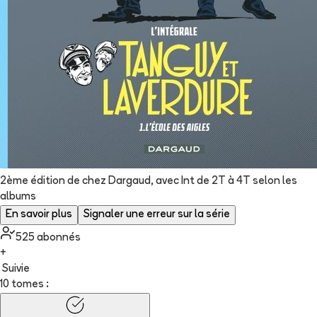
2ème édition de chez Dargaud, avec Int de 2T à 4T selon les
albums
En savoir plus
Signaler une erreur sur la série
525
abonné
s
+
Suivie
10 tomes :