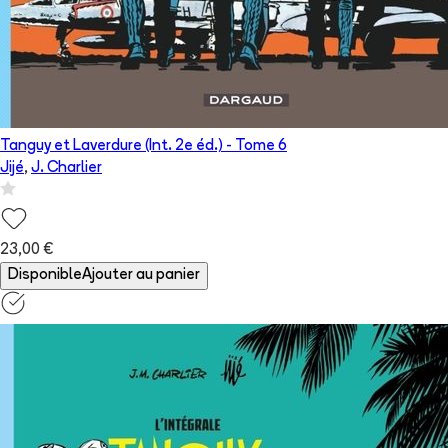
Tanguy et Laverdure (Int. 2e éd.)
- Tome
6
Jijé
,
J. Charlier
23,00 €
Disponible
Ajouter au panier