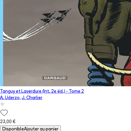
Tanguy et Laverdure (Int. 2e éd.)
- Tome
2
A. Uderzo
,
J. Charlier
23,00 €
Disponible
Ajouter au panier