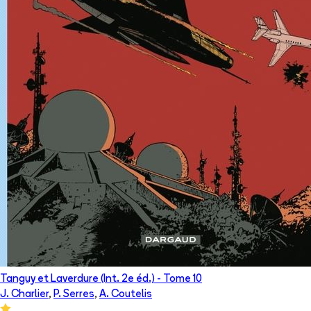
Tanguy et Laverdure (Int. 2e éd.)
- Tome
10
J. Charlier
,
P. Serres
,
A. Coutelis