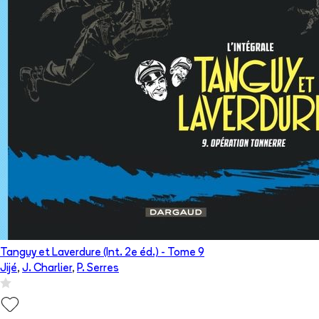
Tanguy et Laverdure (Int. 2e éd.)
- Tome
9
Jijé
,
J. Charlier
,
P. Serres