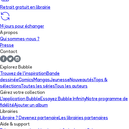
Retrait gratuit en librairie
14 jours pour échanger
A propos
Qui sommes-nous ?
Presse
Contact
Explorez Bubble
Trouvez de l'inspiration
Bande
dessinée
Comics
Mangas
Jeunesse
Nouveautés
Tops &
sélections
Toutes les séries
Tous les auteurs
Gérez votre collection
L'application Bubble
Essayez Bubble Infinity
Notre programme de
fidélité
Ajouter un album
Librairies
Libraire ? Devenez partenaire
Les librairies partenaires
Aide & support