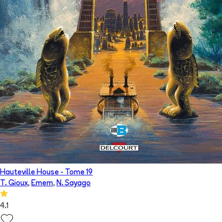
Hauteville House
- Tome
19
T. Gioux
,
Emem
,
N. Sayago
4.1