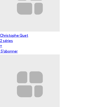
Christophe Quet
2
série
s
+
S'abonner