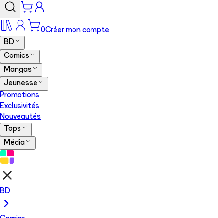
0
Créer mon compte
BD
Comics
Mangas
Jeunesse
Promotions
Exclusivités
Nouveautés
Tops
Média
BD