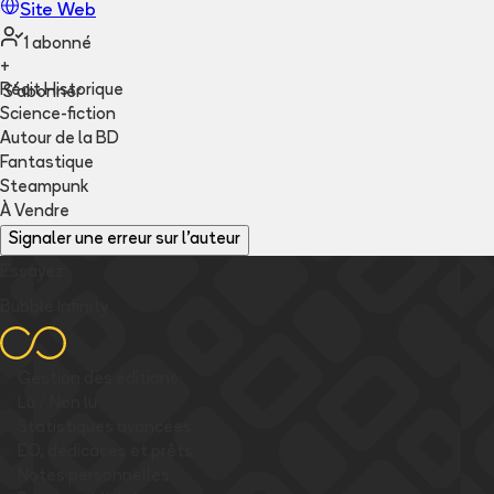
Site Web
1
abonné
+
Récit Historique
S'abonner
Science-fiction
Autour de la BD
Fantastique
Steampunk
À Vendre
Signaler une erreur sur l'auteur
Essayez
Bubble Infinity
✅
Gestion des éditions
✅
Lu / Non lu
✅
Statistiques avancées
✅
EO, dédicaces et prêts
✅
Notes personnelles