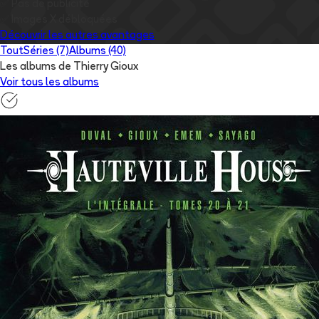
✅
Pas de publicité
✅
Images
X
débloquées
Découvrir les autres avantages
Tout
Séries (7)
Albums (40)
Les albums de Thierry Gioux
Voir tous les albums