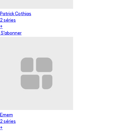
Patrick Cothias
2
série
s
+
S'abonner
Emem
2
série
s
+