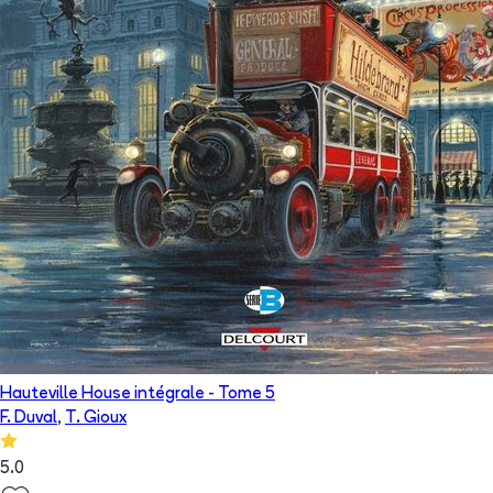
Hauteville House intégrale
- Tome
5
F. Duval
,
T. Gioux
5.0