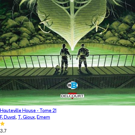
Hauteville House
- Tome
21
F. Duval
,
T. Gioux
,
Emem
3.7