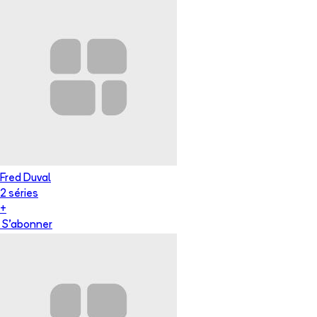
Fred Duval
2
série
s
+
S'abonner