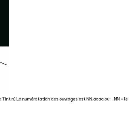
 Tintin) La numérotation des ouvrages est NN.aaaa où: _ NN = le n