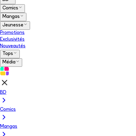
Comics
Mangas
Jeunesse
Promotions
Exclusivités
Nouveautés
Tops
Média
BD
Comics
Mangas