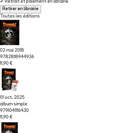
✔
Retrait et paiement en librairie
Retirer en librairie
Toutes les éditions
02 mai 2018
9782818944936
11,90 €
01 oct. 2025
album simple
9791041116430
11,90 €