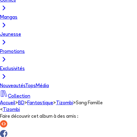
Comics
Mangas
Jeunesse
Promotions
Exclusivités
Nouveautés
Tops
Média
Collection
Accueil
>
BD
>
Fantastique
>
Tizombi
>
Sang Famille
<
Tizombi
Faire découvrir cet album à des amis
: