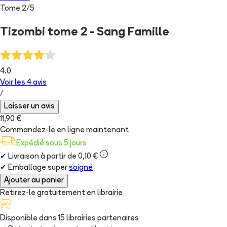
Tome
2
/
5
Tizombi tome 2 - Sang Famille
4.0
Voir les
4
avis
/
Laisser un avis
11,90 €
Commandez-le en ligne maintenant
Expédié sous 5 jours
✔
Livraison à partir de 0,10 €
✔
Emballage super
soigné
Ajouter au panier
Retirez-le gratuitement en librairie
Disponible dans
15
librairie
s
partenaire
s