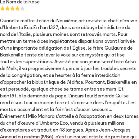
Le Nom de la Rose
Quand le maître italien du Neuvième art revisite le chef-d’œuvre
d’Umberto Eco.En l'an 1327, dans une abbaye bénédictine du
nord de l'Italie, plusieurs moines sont retrouvés morts. Pour
mettre un terme à ces inquiétantes disparitions avant l’arrivée
d’une importante délégation de l’Église, le frère Guillaume de
Baskerville tente de lever le voile sur ce mystère qui attise
toutes les superstitions. Assisté par son jeune secrétaire Adso
de Melk, il va progressivement percer à jour les troubles secrets
de la congrégation, et se heurter à la ferme interdiction
d’approcher la bibliothèque de l’édifice. Pourtant, Baskerville en
est persuadé, quelque chose se trame entre ses murs. Et
bientôt, à la demande du pape, l'inquisiteur Bernardo Gui se
rend à son tour au monastère et s'immisce dans l’enquête. Les
morts s’accumulent et la foi n’est d’aucun secours…
Événement ! Milo Manara s’attelle à l’adaptation en deux tomes
du chef d’œuvre d’Umberto Eco, vendu à plusieurs millions
d’exemplaires et traduit en 43 langues. Après Jean-Jacques
Annaud au cinéma (1986), c’est un nouvel artiste de prestige qui