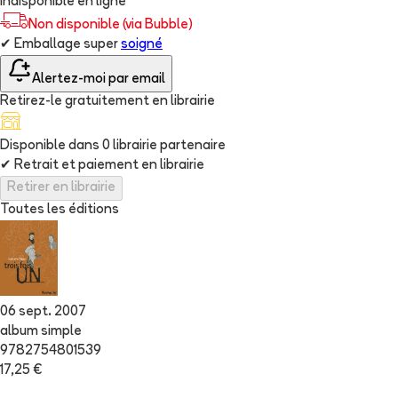
Indisponible en ligne
Non disponible (via Bubble)
✔
Emballage super
soigné
Alertez-moi par email
Retirez-le gratuitement en librairie
Disponible dans
0
librairie
partenaire
✔
Retrait et paiement en librairie
Retirer en librairie
Toutes les éditions
06 sept. 2007
album simple
9782754801539
17,25 €