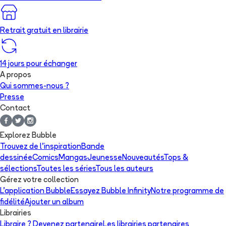
Retrait gratuit en librairie
14 jours pour échanger
A propos
Qui sommes-nous ?
Presse
Contact
Explorez Bubble
Trouvez de l'inspiration
Bande
dessinée
Comics
Mangas
Jeunesse
Nouveautés
Tops &
sélections
Toutes les séries
Tous les auteurs
Gérez votre collection
L'application Bubble
Essayez Bubble Infinity
Notre programme de
fidélité
Ajouter un album
Librairies
Libraire ? Devenez partenaire
Les librairies partenaires