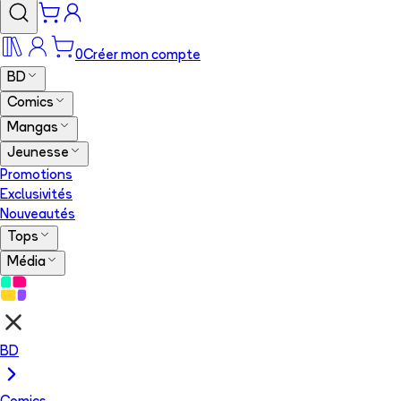
0
Créer mon compte
BD
Comics
Mangas
Jeunesse
Promotions
Exclusivités
Nouveautés
Tops
Média
BD