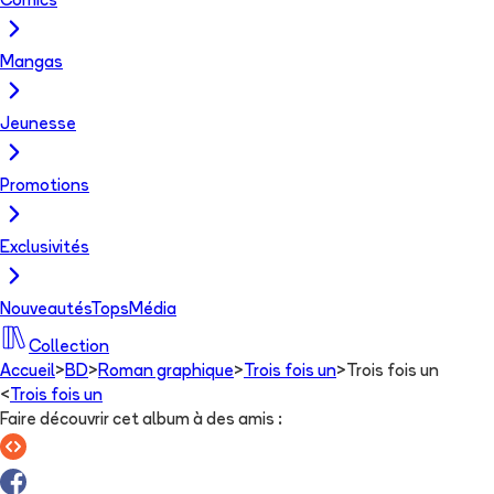
Comics
Mangas
Jeunesse
Promotions
Exclusivités
Nouveautés
Tops
Média
Collection
Accueil
>
BD
>
Roman graphique
>
Trois fois un
>
Trois fois un
<
Trois fois un
Faire découvrir cet album à des amis
: