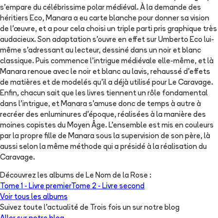
s’empare du célébrissime polar médiéval. À la demande des
héritiers Eco, Manara a eu carte blanche pour donner sa vision
de l’œuvre, et a pour cela choisi un triple parti pris graphique très
audacieux. Son adaptation s’ouvre en effet sur Umberto Eco lui-
même s’adressant au lecteur, dessiné dans un noir et blanc
classique. Puis commence l’intrigue médiévale elle-même, et là
Manara renoue avec le noir et blanc au lavis, rehaussé d’effets
de matières et de modelés qu’il a déjà utilisé pour Le Caravage.
Enfin, chacun sait que les livres tiennent un rôle fondamental
dans l’intrigue, et Manara s’amuse donc de temps à autre à
recréer des enluminures d’époque, réalisées à la manière des
moines copistes du Moyen Âge. L’ensemble est mis en couleurs
par la propre fille de Manara sous la supervision de son père, là
aussi selon la même méthode qui a présidé à la réalisation du
Caravage.
Découvrez les albums de
Le Nom de la Rose
:
Tome 1 -
Livre premier
Tome 2 -
Livre second
Voir tous les albums
Suivez toute l'actualité de Trois fois un sur notre blog