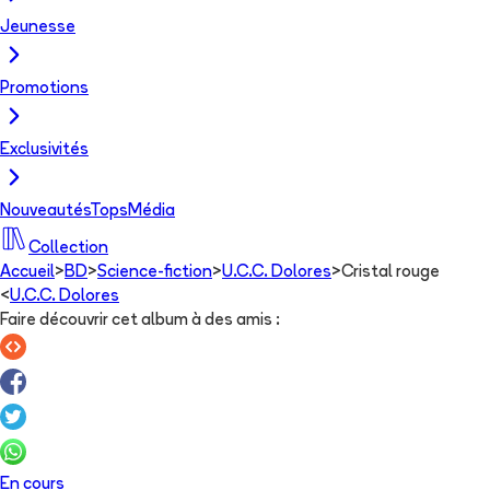
Jeunesse
Promotions
Exclusivités
Nouveautés
Tops
Média
Collection
Accueil
>
BD
>
Science-fiction
>
U.C.C. Dolores
>
Cristal rouge
<
U.C.C. Dolores
Faire découvrir cet album à des amis
:
En cours