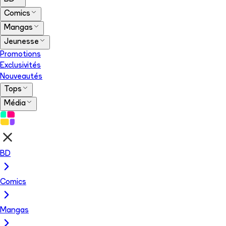
Comics
Mangas
Jeunesse
Promotions
Exclusivités
Nouveautés
Tops
Média
BD
Comics
Mangas