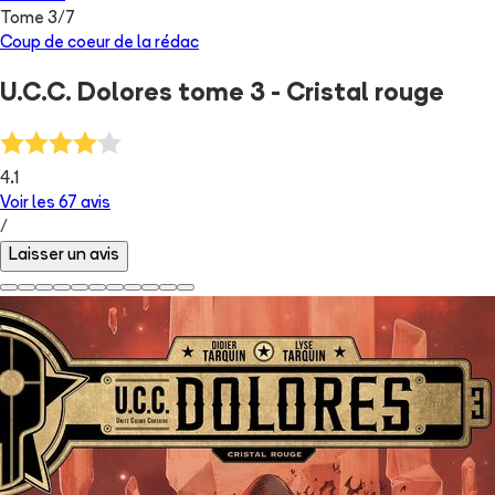
Tome
3
/
7
Coup de coeur de la rédac
U.C.C. Dolores tome 3 - Cristal rouge
4.1
Voir les
67
avis
/
Laisser un avis