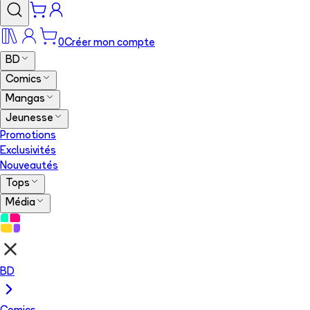
0
Créer mon compte
BD
Comics
Mangas
Jeunesse
Promotions
Exclusivités
Nouveautés
Tops
Média
BD