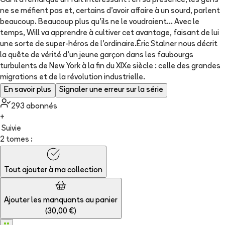
Car il a remarqué un fait intéressant : en sa présence, les gens
ne se méfient pas et, certains d'avoir affaire à un sourd, parlent
beaucoup. Beaucoup plus qu'ils ne le voudraient... Avec le
temps, Will va apprendre à cultiver cet avantage, faisant de lui
une sorte de super-héros de l'ordinaire.Éric Stalner nous décrit
la quête de vérité d'un jeune garçon dans les faubourgs
turbulents de New York à la fin du XIXe siècle : celle des grandes
migrations et de la révolution industrielle.
En savoir plus
Signaler une erreur sur la série
293
abonné
s
+
Suivie
2 tomes :
Tout ajouter à
ma collection
Ajouter les manquants au panier
(
30,00 €
)