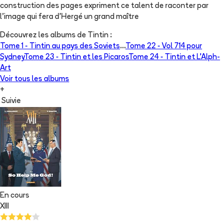
construction des pages expriment ce talent de raconter par
l'image qui fera d'Hergé un grand maître
Découvrez les albums de
Tintin
:
Tome 1 -
Tintin au pays des Soviets
...
Tome 22 -
Vol 714 pour
Sydney
Tome 23 -
Tintin et les Picaros
Tome 24 -
Tintin et L'Alph-
Art
Voir tous les albums
+
Suivie
En cours
XIII