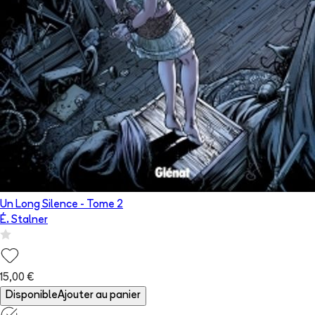
Un Long Silence
- Tome
2
É. Stalner
15,00 €
Disponible
Ajouter au panier