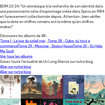
BDM 23/24: "Un amnésique à la recherche de son identité dans
une passionnante série d'espionnage créée dans Spirou en 1984
et furieusement collectionnée depuis. Attention : bien vérifier
que la date en chiffres romains est la même qu'en chiffres
arabes"
Découvrez les albums de
XIII
:
Tome 1 -
Le jour du soleil noir
...
Tome 28 -
Cuba, où tout a
commencé
Tome 29 -
Moscow - Spaso House
Tome 30 -
So Help
Me God!
Voir tous les albums
Suivez toute l'actualité de Un Long Silence sur notre blog
Aller sur notre blog
Aller sur notre blog