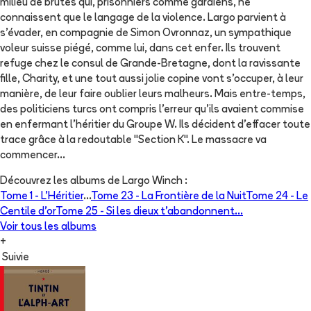
milieu de brutes qui, prisonniers comme gardiens, ne
connaissent que le langage de la violence. Largo parvient à
s'évader, en compagnie de Simon Ovronnaz, un sympathique
voleur suisse piégé, comme lui, dans cet enfer. Ils trouvent
refuge chez le consul de Grande-Bretagne, dont la ravissante
fille, Charity, et une tout aussi jolie copine vont s'occuper, à leur
manière, de leur faire oublier leurs malheurs. Mais entre-temps,
des politiciens turcs ont compris l'erreur qu'ils avaient commise
en enfermant l'héritier du Groupe W. Ils décident d'effacer toute
trace grâce à la redoutable "Section K". Le massacre va
commencer...
Découvrez les albums de
Largo Winch
:
Tome 1 -
L'Héritier
...
Tome 23 -
La Frontière de la Nuit
Tome 24 -
Le
Centile d'or
Tome 25 -
Si les dieux t'abandonnent...
Voir tous les albums
+
Suivie