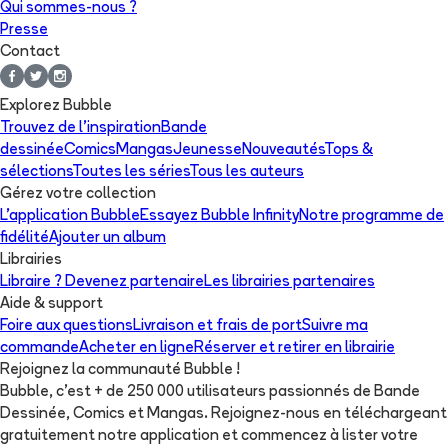
Qui sommes-nous ?
Presse
Contact
Explorez Bubble
Trouvez de l'inspiration
Bande
dessinée
Comics
Mangas
Jeunesse
Nouveautés
Tops &
sélections
Toutes les séries
Tous les auteurs
Gérez votre collection
L'application Bubble
Essayez Bubble Infinity
Notre programme de
fidélité
Ajouter un album
Librairies
Libraire ? Devenez partenaire
Les librairies partenaires
Aide & support
Foire aux questions
Livraison et frais de port
Suivre ma
commande
Acheter en ligne
Réserver et retirer en librairie
Rejoignez la communauté Bubble !
Bubble, c'est + de 250 000 utilisateurs passionnés de Bande
Dessinée, Comics et Mangas. Rejoignez-nous en téléchargeant
gratuitement notre application et commencez à lister votre