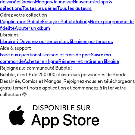
dessinée
Comics
Mangas
Jeunesse
Nouveautés
Tops &
sélections
Toutes les séries
Tous les auteurs
Gérez votre collection
L'application Bubble
Essayez Bubble Infinity
Notre programme de
fidélité
Ajouter un album
Librairies
Libraire ? Devenez partenaire
Les librairies partenaires
Aide & support
Foire aux questions
Livraison et frais de port
Suivre ma
commande
Acheter en ligne
Réserver et retirer en librairie
Rejoignez la communauté Bubble !
Bubble, c'est + de 250 000 utilisateurs passionnés de Bande
Dessinée, Comics et Mangas. Rejoignez-nous en téléchargeant
gratuitement notre application et commencez à lister votre
collection
🤓