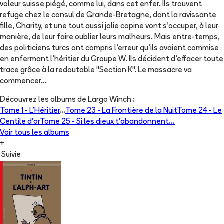
voleur suisse piégé, comme lui, dans cet enfer. Ils trouvent
refuge chez le consul de Grande-Bretagne, dont la ravissante
fille, Charity, et une tout aussi jolie copine vont s'occuper, à leur
manière, de leur faire oublier leurs malheurs. Mais entre-temps,
des politiciens turcs ont compris l'erreur qu'ils avaient commise
en enfermant l'héritier du Groupe W. Ils décident d'effacer toute
trace grâce à la redoutable "Section K". Le massacre va
commencer...
Découvrez les albums de
Largo Winch
:
Tome 1 -
L'Héritier
...
Tome 23 -
La Frontière de la Nuit
Tome 24 -
Le
Centile d'or
Tome 25 -
Si les dieux t'abandonnent...
Voir tous les albums
+
Suivie