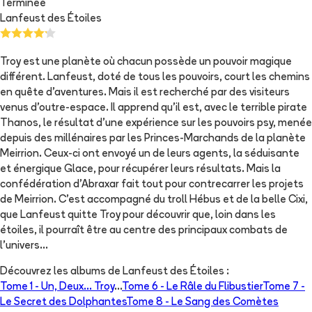
Terminée
Lanfeust des Étoiles
Troy est une planète où chacun possède un pouvoir magique
différent. Lanfeust, doté de tous les pouvoirs, court les chemins
en quête d'aventures. Mais il est recherché par des visiteurs
venus d'outre-espace. Il apprend qu'il est, avec le terrible pirate
Thanos, le résultat d'une expérience sur les pouvoirs psy, menée
depuis des millénaires par les Princes-Marchands de la planète
Meirrion. Ceux-ci ont envoyé un de leurs agents, la séduisante
et énergique Glace, pour récupérer leurs résultats. Mais la
confédération d'Abraxar fait tout pour contrecarrer les projets
de Meirrion. C'est accompagné du troll Hébus et de la belle Cixi,
que Lanfeust quitte Troy pour découvrir que, loin dans les
étoiles, il pourraît être au centre des principaux combats de
l'univers...
Découvrez les albums de
Lanfeust des Étoiles
:
Tome 1 -
Un, Deux... Troy
...
Tome 6 -
Le Râle du Flibustier
Tome 7 -
Le Secret des Dolphantes
Tome 8 -
Le Sang des Comètes