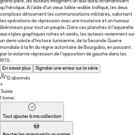
grand-père, les auteurs imaginent un duo aussi attendrissant
qu'héroïque. A l'aide d'un vieux talkie-walkie trafiqué, les deux
complices détournent les communications militaires, sabotant
les opérations de répression avec une insolence et un humour
libérateurs pour tout un peuple. Dans ces planches à l'aquarelle
aux styles graphiques riches et variés, les auteurs reviennent sur
un demi-siècle d'histoire tunisienne, de la Seconde Guerre
mondiale à la fin du règne autoritaire de Bourguiba, en passant
par la violente répression de l'opposition de gauche dans les
1970.
En savoir plus
Signaler une erreur sur la série
12
abonné
s
+
Suivie
1 tome:
Tout ajouter à
ma collection
Ajouter les manquants au panier