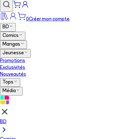
0
Créer mon compte
BD
Comics
Mangas
Jeunesse
Promotions
Exclusivités
Nouveautés
Tops
Média
BD