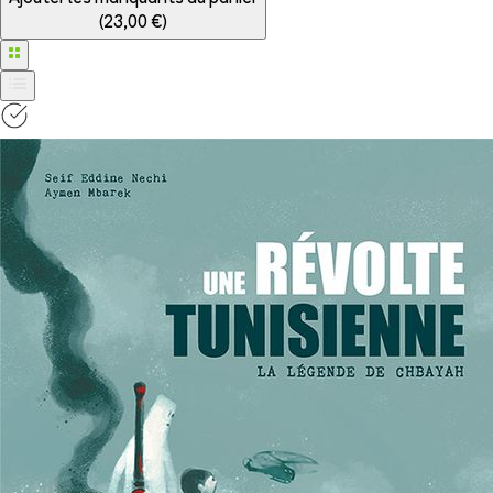
(
23,00 €
)