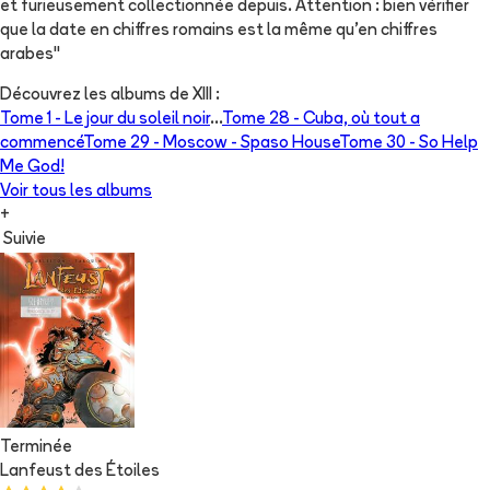
et furieusement collectionnée depuis. Attention : bien vérifier
que la date en chiffres romains est la même qu'en chiffres
arabes"
Découvrez les albums de
XIII
:
Tome 1 -
Le jour du soleil noir
...
Tome 28 -
Cuba, où tout a
commencé
Tome 29 -
Moscow - Spaso House
Tome 30 -
So Help
Me God!
Voir tous les albums
+
Suivie
Terminée
Lanfeust des Étoiles