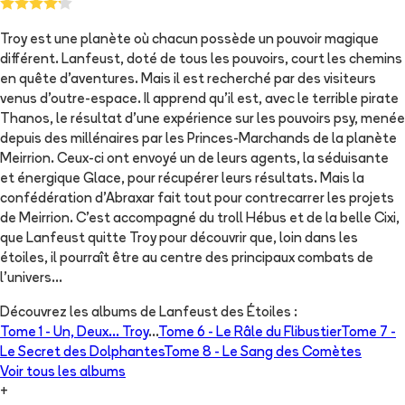
Troy est une planète où chacun possède un pouvoir magique
différent. Lanfeust, doté de tous les pouvoirs, court les chemins
en quête d'aventures. Mais il est recherché par des visiteurs
venus d'outre-espace. Il apprend qu'il est, avec le terrible pirate
Thanos, le résultat d'une expérience sur les pouvoirs psy, menée
depuis des millénaires par les Princes-Marchands de la planète
Meirrion. Ceux-ci ont envoyé un de leurs agents, la séduisante
et énergique Glace, pour récupérer leurs résultats. Mais la
confédération d'Abraxar fait tout pour contrecarrer les projets
de Meirrion. C'est accompagné du troll Hébus et de la belle Cixi,
que Lanfeust quitte Troy pour découvrir que, loin dans les
étoiles, il pourraît être au centre des principaux combats de
l'univers...
Découvrez les albums de
Lanfeust des Étoiles
:
Tome 1 -
Un, Deux... Troy
...
Tome 6 -
Le Râle du Flibustier
Tome 7 -
Le Secret des Dolphantes
Tome 8 -
Le Sang des Comètes
Voir tous les albums
+