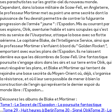
ses parachutistes sur les gratte-ciel du nouveau monde.
Cependant, dans la base militaire de Scaw-Fell, en Angleterre,
le professeur Mortimer met au point une arme secrète dont la
puissance de feu devrait permettre de contrer la fulgurante
progression de l'armée " jaune " : l'Espadon. Mis au courrant par
ses espions, Olrik, aventurier habile et sans scrupules qui s'est
mis au service de l'Usurpateur, attaque la base avec sa flotte
aérienne. Le capitaine Blake, de l'Intelligence Service, ainsi que
le professeur Mortimer s'enfuient à bord du " Golden Rocket ",
emportant avec eux les plans de l'Espadon. Ils ne laissent
derrière eux que les décombres de Scaw-Fell. Une fantastique
poursuite s'engage alors dans les airs et sur terre entre Olrik, qui
veut récupérer les plans, et Blake et Mortimer qui tentent de
rejoindre une base secrète du Moyen-Orient où, déjà, s'organise
la résistance, et où il leur sera possible de mener à bien la
construction de l'engin qui représente le dernier espoir du
monde libre : l'Espadon...
Découvrez les albums de
Blake et Mortimer
:
Tome 1 -
Le Secret de l'Espadon - La poursuite fantastique
...
Tome 29 -
Huit heures à Berlin
Tome 30 -
Signé Olrik
Tome 31 -
La