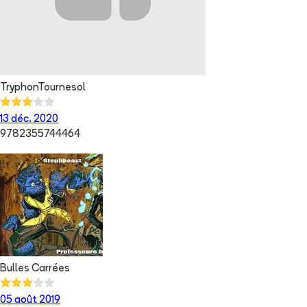
TryphonTournesol
13 déc. 2020
9782355744464
Bulles Carrées
05 août 2019