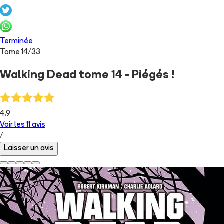
Terminée
Tome
14
/
33
Walking Dead tome 14 - Piégés !
4.9
Voir les
11
avis
/
Laisser un avis