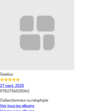
Gaelius
27 sept. 2025
9782756025063
Collectionneur ou néophyte
Voir tous les albums