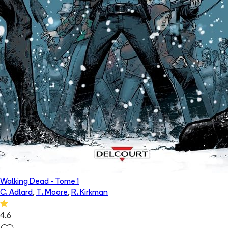
Walking Dead
- Tome
1
C. Adlard
,
T. Moore
,
R. Kirkman
4.6