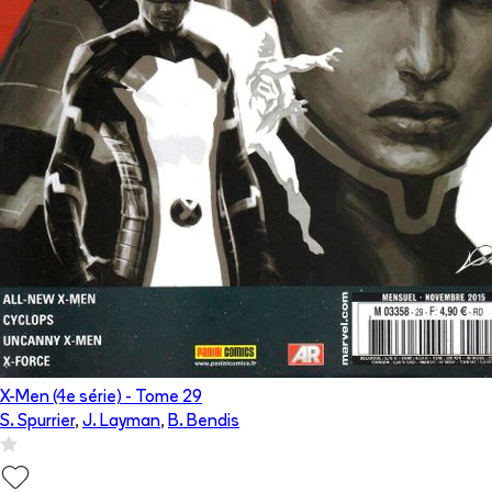
X-Men (4e série)
- Tome
29
S. Spurrier
,
J. Layman
,
B. Bendis