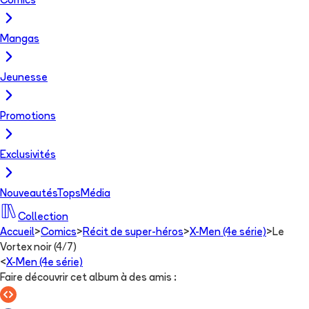
Comics
Mangas
Jeunesse
Promotions
Exclusivités
Nouveautés
Tops
Média
Collection
Accueil
>
Comics
>
Récit de super-héros
>
X-Men (4e série)
>
Le
Vortex noir (4/7)
<
X-Men (4e série)
Faire découvrir cet album à des amis
: