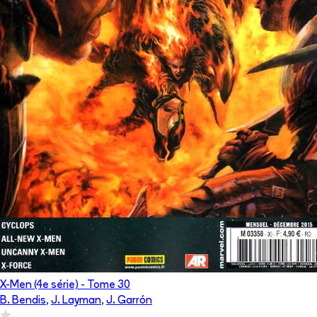
X-Men (4e série)
- Tome
30
B. Bendis
,
J. Layman
,
J. Garrón