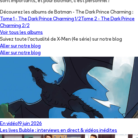
sont importants, et pour Batman, c'est personnel !
Découvrez les albums de
Batman - The Dark Prince Charming
:
Tome 1 -
The Dark Prince Charming 1/2
Tome 2 -
The Dark Prince
Charming 2/2
Voir tous les albums
Suivez toute l'actualité de X-Men (4e série) sur notre blog
Aller sur notre blog
Aller sur notre blog
En vidéo
19 juin 2026
Les lives Bubble : interviews en direct & vidéos inédites