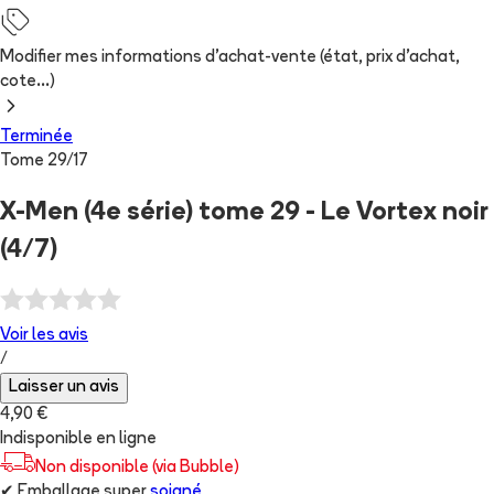
Modifier mes informations d'achat-vente (état, prix d'achat,
cote...)
Terminée
Tome
29
/
17
X-Men (4e série) tome 29 - Le Vortex noir
(4/7)
Voir les
avis
/
Laisser un avis
4,90 €
Indisponible en ligne
Non disponible (via Bubble)
✔
Emballage super
soigné