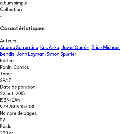
album simple
Collection
-
Caractéristiques
Auteurs
Andrea Sorrentino
,
Kris Anka
,
Javier Garrón
,
Brian Michael
Bendis
,
John Layman
,
Simon Spurrier
Editeur
Panini Comics
Tome
29
/
17
Date de parution
22 oct. 2015
ISBN/EAN
9782809454031
Nombre de pages
112
Poids
220 gr