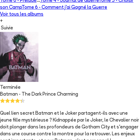
Tome 0 -
Prélude
...
Tome 4 -
Journal de Guerre
Tome 5 -
Choisir
son Camp
Tome 6 -
Comment j'ai Gagné la Guerre
Voir tous les albums
+
Suivie
Terminée
Batman - The Dark Prince Charming
Quel lien secret Batman et le Joker partagent-ils avec une
jeune fille mystérieuse ? Kidnappée par le Joker, le Chevalier noir
doit plonger dans les profondeurs de Gotham City et s'engager
dans une course contre la montre pour la retrouver. Les enjeux