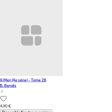
X-Men (4e série)
- Tome
28
B. Bendis
4,90 €