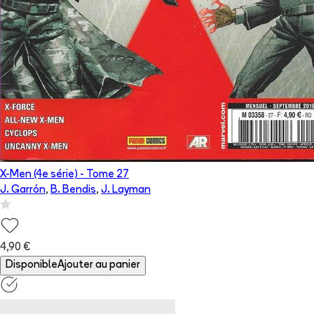
X-Men (4e série)
- Tome
27
J. Garrón
,
B. Bendis
,
J. Layman
4,90 €
Disponible
Ajouter au panier