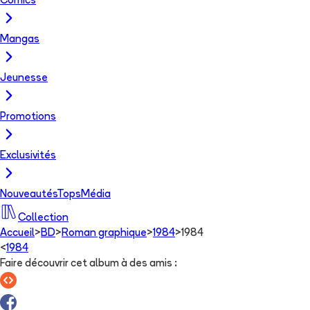
Comics
Mangas
Jeunesse
Promotions
Exclusivités
Nouveautés
Tops
Média
Collection
Accueil
>
BD
>
Roman graphique
>
1984
>
1984
<
1984
Faire découvrir cet album à des amis
: