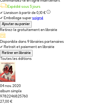
Commandez-le en ligne maintenant
Expédié sous 5 jours
✔
Livraison à partir de 0,10 €
✔
Emballage super
soigné
Ajouter au panier
Retirez-le gratuitement en librairie
Disponible dans
9
librairie
s
partenaire
s
✔
Retrait et paiement en librairie
Retirer en librairie
Toutes les éditions
04 nov. 2020
album simple
9782246825760
27,00 €