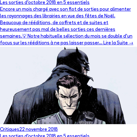
Les sorties d’octobre 2018 en 5 essentiels
Encore un mois chargé avec son flot de sorties pour alimenter
les rayonnages des librairies en vue des fêtes de Noël.
Beaucoup de rééditions, de coffrets et de suites et
heureusement pas mal de belles sorties ces dernières
semaines.💡 Notre habituelle sélection du mois se double d’un
focus sur les rééditions à ne pas laisser passer… Lire la Suite →
Critiques
22 novembre 2018
Les sorties d’octobre 2018 en 5 essentiels