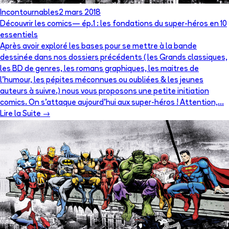
Incontournables
2 mars 2018
Découvrir les comics— ép.1 : les fondations du super-héros en 10
essentiels
Après avoir exploré les bases pour se mettre à la bande
dessinée dans nos dossiers précédents ( les Grands classiques,
les BD de genres, les romans graphiques, les maitres de
l’humour, les pépites méconnues ou oubliées & les jeunes
auteurs à suivre.) nous vous proposons une petite initiation
comics. On s’attaque aujourd’hui aux super-héros ! Attention,…
Lire la Suite →