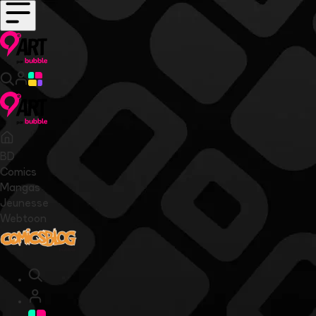
BD
Comics
Mangas
Jeunesse
Webtoon