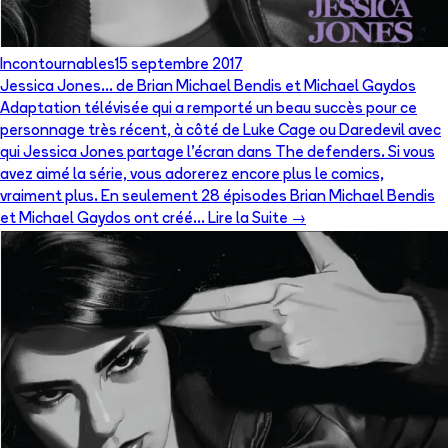
Incontournables
15 septembre 2017
Jessica Jones… de Brian Michael Bendis et Michael Gaydos
Adaptation télévisée qui a remporté un beau succès pour ce
personnage très récent, à côté de Luke Cage ou Daredevil avec
qui Jessica Jones partage l’écran dans The defenders. Si vous
avez aimé la série, vous adorerez encore plus le comics,
vraiment plus. En seulement 28 épisodes Brian Michael Bendis
et Michael Gaydos ont créé… Lire la Suite →