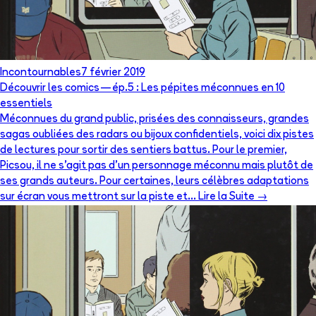
Incontournables
7 février 2019
Découvrir les comics — ép.5 : Les pépites méconnues en 10
essentiels
Méconnues du grand public, prisées des connaisseurs, grandes
sagas oubliées des radars ou bijoux confidentiels, voici dix pistes
de lectures pour sortir des sentiers battus. Pour le premier,
Picsou, il ne s’agit pas d’un personnage méconnu mais plutôt de
ses grands auteurs. Pour certaines, leurs célèbres adaptations
sur écran vous mettront sur la piste et… Lire la Suite →