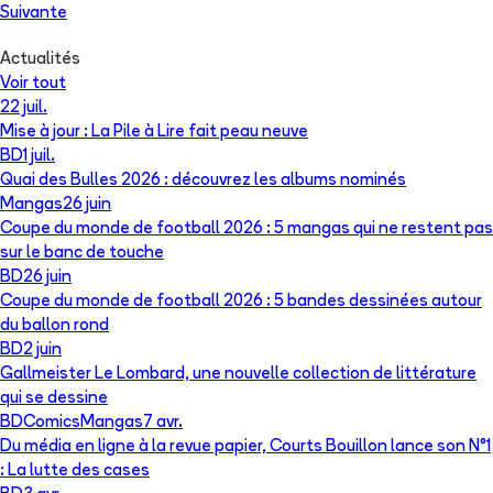
Suivante
Actualités
Voir tout
22 juil.
Mise à jour : La Pile à Lire fait peau neuve
BD
1 juil.
Quai des Bulles 2026 : découvrez les albums nominés
Mangas
26 juin
Coupe du monde de football 2026 : 5 mangas qui ne restent pas
sur le banc de touche
BD
26 juin
Coupe du monde de football 2026 : 5 bandes dessinées autour
du ballon rond
BD
2 juin
Gallmeister Le Lombard, une nouvelle collection de littérature
qui se dessine
BD
Comics
Mangas
7 avr.
Du média en ligne à la revue papier, Courts Bouillon lance son N°1
: La lutte des cases