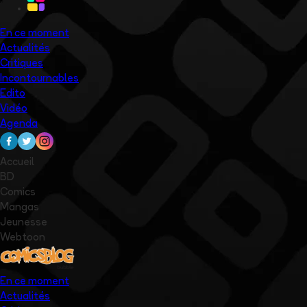
En ce moment
Actualités
Critiques
Incontournables
Edito
Vidéo
Agenda
Accueil
BD
Comics
Mangas
Jeunesse
Webtoon
En ce moment
Actualités