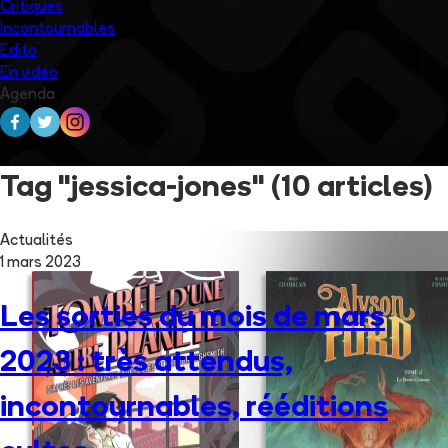
Critiques
Incontournables
Edito
En vidéo
Agenda
Tag "jessica-jones"
(10 articles)
Actualités
1 mars 2023
Les sorties du mois de mars
2023 : très attendus,
incontournables, rééditions