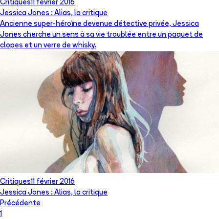
Critiques
11 février 2016
Jessica Jones : Alias, la critique
Ancienne super-héroïne devenue détective privée, Jessica
Jones cherche un sens à sa vie troublée entre un paquet de
clopes et un verre de whisky.
Critiques
11 février 2016
Jessica Jones : Alias, la critique
Précédente
1