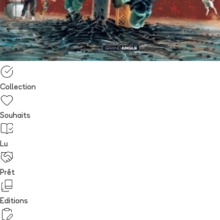
Collection
Souhaits
Lu
Prêt
Editions