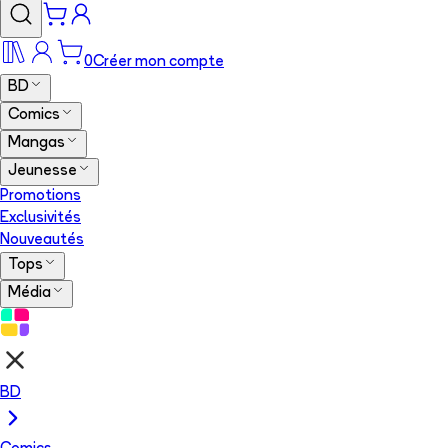
0
Créer mon compte
BD
Comics
Mangas
Jeunesse
Promotions
Exclusivités
Nouveautés
Tops
Média
BD