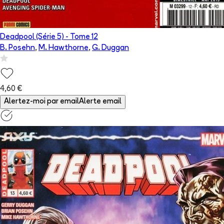
Deadpool (Série 5)
- Tome
12
B. Posehn
,
M. Hawthorne
,
G. Duggan
4,60 €
Alertez-moi par email
Alerte email