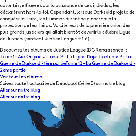
autorités, effrayées par la puissance de ces individus, les
déclarèrent hors-la-loi. Cependant, lorsque Darkseid projeta de
conquérir la Terre, les Humains durent se placer sous la
protection de leur héros. Voici le récit de la première union des
plus grands justiciers qui allait bientôt devenir la célèbre Ligue
de Justice. (contient Justice League # 1-6)
Découvrez les albums de
Justice League (DC Renaissance)
:
Tome 1 -
Aux Origines
...
Tome 8 -
La Ligue d'Injustice
Tome 9 -
La
Guerre de Darkseid - 1ère partie
Tome 10 -
La Guerre de Darkseid -
2ème partie
Voir tous les albums
Suivez toute l'actualité de Deadpool (Série 5) sur notre blog
Aller sur notre blog
Aller sur notre blog