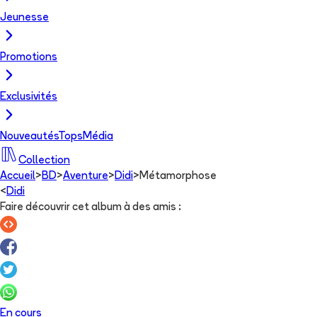
Jeunesse
Promotions
Exclusivités
Nouveautés
Tops
Média
Collection
Accueil
>
BD
>
Aventure
>
Didi
>
Métamorphose
<
Didi
Faire découvrir cet album à des amis
:
En cours