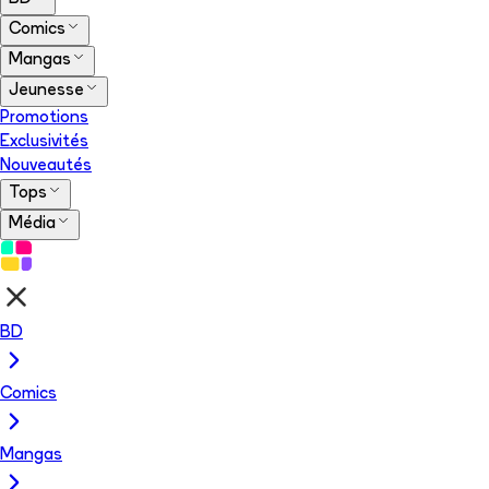
Comics
Mangas
Jeunesse
Promotions
Exclusivités
Nouveautés
Tops
Média
BD
Comics
Mangas