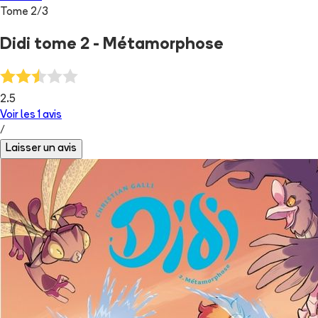
Tome
2
/
3
Didi tome 2 - Métamorphose
2.5
Voir les
1
avis
/
Laisser un avis