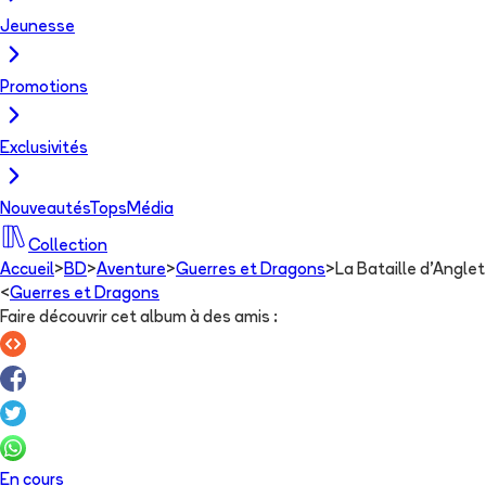
Jeunesse
Promotions
Exclusivités
Nouveautés
Tops
Média
Collection
Accueil
>
BD
>
Aventure
>
Guerres et Dragons
>
La Bataille d'Anglet
<
Guerres et Dragons
Faire découvrir cet album à des amis
:
En cours