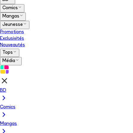
Comics
Mangas
Jeunesse
Promotions
Exclusivités
Nouveautés
Tops
Média
BD
Comics
Mangas