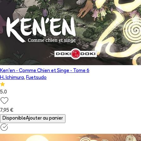
Ken'en - Comme Chien et Singe
- Tome
6
H. Ichimura
,
Fuetsudo
5.0
7,95 €
Disponible
Ajouter au panier