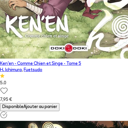
Ken'en - Comme Chien et Singe
- Tome
5
H. Ichimura
,
Fuetsudo
5.0
7,95 €
Disponible
Ajouter au panier