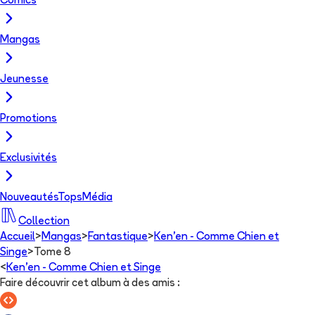
Comics
Mangas
Jeunesse
Promotions
Exclusivités
Nouveautés
Tops
Média
Collection
Accueil
>
Mangas
>
Fantastique
>
Ken'en - Comme Chien et
Singe
>
Tome 8
<
Ken'en - Comme Chien et Singe
Faire découvrir cet album à des amis
: