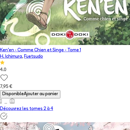
Ken'en - Comme Chien et Singe
- Tome
1
H. Ichimura
,
Fuetsudo
4.0
7,95 €
Disponible
Ajouter au panier
Découvrez les tomes 2 à
4