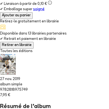
✔
Livraison à partir de 0,10 €
✔
Emballage super
soigné
Ajouter au panier
Retirez-le gratuitement en librairie
Disponible dans
13
librairie
s
partenaire
s
✔
Retrait et paiement en librairie
Retirer en librairie
Toutes les éditions
27 nov. 2019
album simple
9782818975749
7,95 €
Résumé de l'album