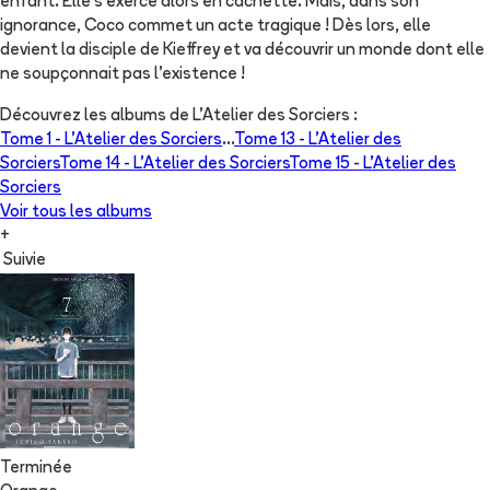
enfant. Elle s'exerce alors en cachette. Mais, dans son
ignorance, Coco commet un acte tragique ! Dès lors, elle
devient la disciple de Kieffrey et va découvrir un monde dont elle
ne soupçonnait pas l'existence !
Découvrez les albums de
L'Atelier des Sorciers
:
Tome 1 -
L'Atelier des Sorciers
...
Tome 13 -
L'Atelier des
Sorciers
Tome 14 -
L'Atelier des Sorciers
Tome 15 -
L'Atelier des
Sorciers
Voir tous les albums
+
Suivie
Terminée