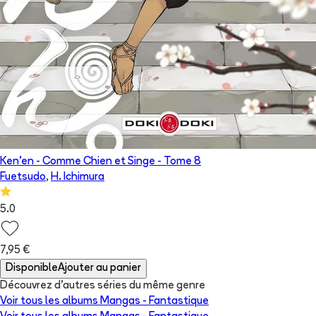
Ken'en - Comme Chien et Singe
- Tome
8
Fuetsudo
,
H. Ichimura
5.0
7,95 €
Disponible
Ajouter au panier
Découvrez d'autres séries du même genre
Voir tous les albums
Mangas - Fantastique