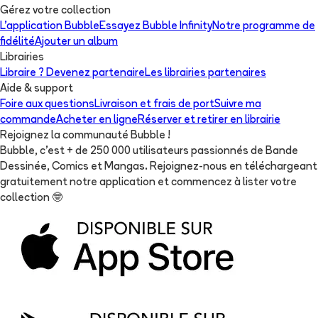
Gérez votre collection
L'application Bubble
Essayez Bubble Infinity
Notre programme de
fidélité
Ajouter un album
Librairies
Libraire ? Devenez partenaire
Les librairies partenaires
Aide & support
Foire aux questions
Livraison et frais de port
Suivre ma
commande
Acheter en ligne
Réserver et retirer en librairie
Rejoignez la communauté Bubble !
Bubble, c'est + de 250 000 utilisateurs passionnés de Bande
Dessinée, Comics et Mangas. Rejoignez-nous en téléchargeant
gratuitement notre application et commencez à lister votre
collection
🤓