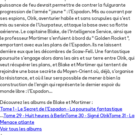
puissance de feu devrait permettre de contrer la fulgurante
progression de l'armée " jaune " : l'Espadon. Mis au courrant par
ses espions, Olrik, aventurier habile et sans scrupules qui s'est
mis au service de l'Usurpateur, attaque la base avec sa flotte
aérienne. Le capitaine Blake, de l'Intelligence Service, ainsi que
le professeur Mortimer s'enfuient à bord du " Golden Rocket ",
emportant avec eux les plans de l'Espadon. Ils ne laissent
derrière eux que les décombres de Scaw-Fell. Une fantastique
poursuite s'engage alors dans les airs et sur terre entre Olrik, qui
veut récupérer les plans, et Blake et Mortimer qui tentent de
rejoindre une base secrète du Moyen-Orient où, déjà, s'organise
la résistance, et où il leur sera possible de mener à bien la
construction de l'engin qui représente le dernier espoir du
monde libre : l'Espadon...
Découvrez les albums de
Blake et Mortimer
:
Tome 1 -
Le Secret de l'Espadon - La poursuite fantastique
...
Tome 29 -
Huit heures à Berlin
Tome 30 -
Signé Olrik
Tome 31 -
La
Menace atlante
Voir tous les albums