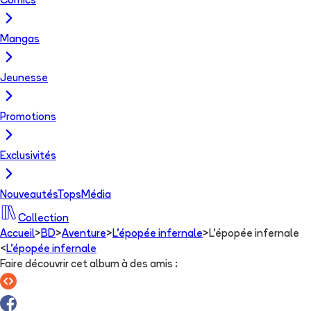
Comics
Mangas
Jeunesse
Promotions
Exclusivités
Nouveautés
Tops
Média
Collection
Accueil
>
BD
>
Aventure
>
L'épopée infernale
>
L'épopée infernale
<
L'épopée infernale
Faire découvrir cet album à des amis
: