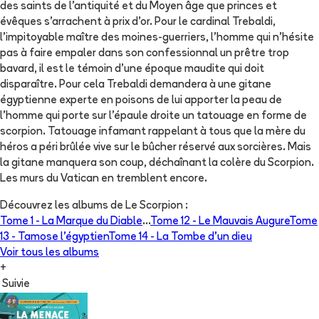
des saints de l'antiquité et du Moyen âge que princes et
évêques s'arrachent à prix d'or. Pour le cardinal Trebaldi,
l'impitoyable maître des moines-guerriers, l'homme qui n'hésite
pas à faire empaler dans son confessionnal un prêtre trop
bavard, il est le témoin d'une époque maudite qui doit
disparaître. Pour cela Trebaldi demandera à une gitane
égyptienne experte en poisons de lui apporter la peau de
l'homme qui porte sur l'épaule droite un tatouage en forme de
scorpion. Tatouage infamant rappelant à tous que la mère du
héros a péri brûlée vive sur le bûcher réservé aux sorcières. Mais
la gitane manquera son coup, déchaînant la colère du Scorpion.
Les murs du Vatican en tremblent encore.
Découvrez les albums de
Le Scorpion
:
Tome 1 -
La Marque du Diable
...
Tome 12 -
Le Mauvais Augure
Tome
13 -
Tamose l'égyptien
Tome 14 -
La Tombe d'un dieu
Voir tous les albums
+
Suivie