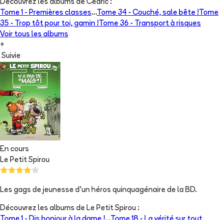
Découvrez les albums de
Cédric
:
Tome 1 -
Premières classes
...
Tome 34 -
Couché, sale bête !
Tome
35 -
Trop tôt pour toi, gamin !
Tome 36 -
Transport à risques
Voir tous les albums
+
Suivie
En cours
Le Petit Spirou
Les gags de jeunesse d'un héros quinquagénaire de la BD.
Découvrez les albums de
Le Petit Spirou
:
Tome 1 -
Dis bonjour à la dame !
...
Tome 18 -
La vérité sur tout