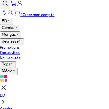
0
Créer mon compte
BD
Comics
Mangas
Jeunesse
Promotions
Exclusivités
Nouveautés
Tops
Média
BD