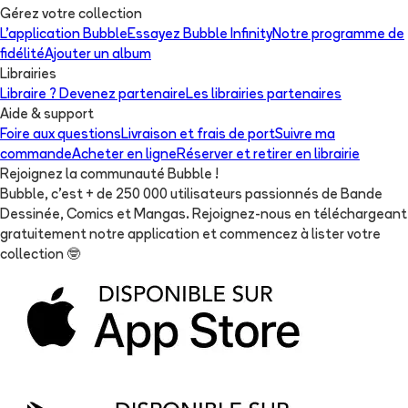
Gérez votre collection
L'application Bubble
Essayez Bubble Infinity
Notre programme de
fidélité
Ajouter un album
Librairies
Libraire ? Devenez partenaire
Les librairies partenaires
Aide & support
Foire aux questions
Livraison et frais de port
Suivre ma
commande
Acheter en ligne
Réserver et retirer en librairie
Rejoignez la communauté Bubble !
Bubble, c'est + de 250 000 utilisateurs passionnés de Bande
Dessinée, Comics et Mangas. Rejoignez-nous en téléchargeant
gratuitement notre application et commencez à lister votre
collection
🤓