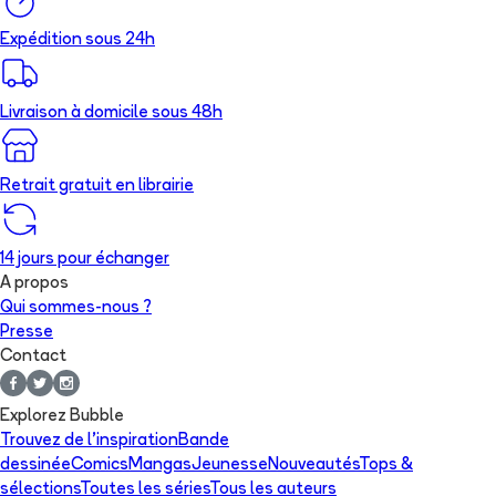
Expédition sous 24h
Livraison à domicile sous 48h
Retrait gratuit en librairie
14 jours pour échanger
A propos
Qui sommes-nous ?
Presse
Contact
Explorez Bubble
Trouvez de l'inspiration
Bande
dessinée
Comics
Mangas
Jeunesse
Nouveautés
Tops &
sélections
Toutes les séries
Tous les auteurs