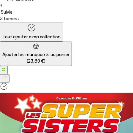
+
Suivie
3 tomes :
Tout ajouter à
ma collection
Ajouter les manquants au panier
(
23,80 €
)