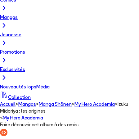
Comics
Mangas
Jeunesse
Promotions
Exclusivités
Nouveautés
Tops
Média
Collection
Accueil
>
Mangas
>
Manga Shōnen
>
My Hero Academia
>
Izuku
Midoriya : les origines
<
My Hero Academia
Faire découvrir cet album à des amis
: