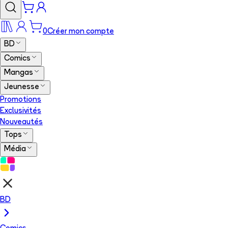
0
Créer mon compte
BD
Comics
Mangas
Jeunesse
Promotions
Exclusivités
Nouveautés
Tops
Média
BD