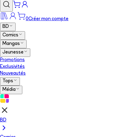
0
Créer mon compte
BD
Comics
Mangas
Jeunesse
Promotions
Exclusivités
Nouveautés
Tops
Média
BD