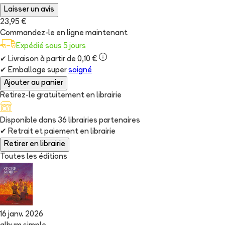
Laisser un avis
23,95 €
Commandez-le en ligne maintenant
Expédié sous 5 jours
✔
Livraison à partir de 0,10 €
✔
Emballage super
soigné
Ajouter au panier
Retirez-le gratuitement en librairie
Disponible dans
36
librairie
s
partenaire
s
✔
Retrait et paiement en librairie
Retirer en librairie
Toutes les éditions
16 janv. 2026