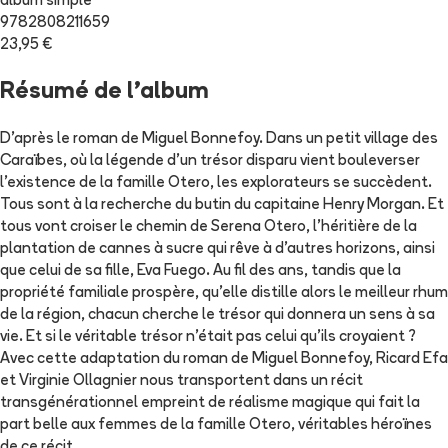
album simple
9782808211659
23,95 €
Résumé de l'album
D’après le roman de Miguel Bonnefoy. Dans un petit village des
Caraïbes, où la légende d’un trésor disparu vient bouleverser
l’existence de la famille Otero, les explorateurs se succèdent.
Tous sont à la recherche du butin du capitaine Henry Morgan. Et
tous vont croiser le chemin de Serena Otero, l’héritière de la
plantation de cannes à sucre qui rêve à d’autres horizons, ainsi
que celui de sa fille, Eva Fuego. Au fil des ans, tandis que la
propriété familiale prospère, qu’elle distille alors le meilleur rhum
de la région, chacun cherche le trésor qui donnera un sens à sa
vie. Et si le véritable trésor n’était pas celui qu’ils croyaient ?
Avec cette adaptation du roman de Miguel Bonnefoy, Ricard Efa
et Virginie Ollagnier nous transportent dans un récit
transgénérationnel empreint de réalisme magique qui fait la
part belle aux femmes de la famille Otero, véritables héroïnes
de ce récit.