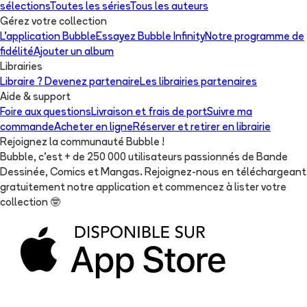
sélections
Toutes les séries
Tous les auteurs
Gérez votre collection
L'application Bubble
Essayez Bubble Infinity
Notre programme de
fidélité
Ajouter un album
Librairies
Libraire ? Devenez partenaire
Les librairies partenaires
Aide & support
Foire aux questions
Livraison et frais de port
Suivre ma
commande
Acheter en ligne
Réserver et retirer en librairie
Rejoignez la communauté Bubble !
Bubble, c'est + de 250 000 utilisateurs passionnés de Bande
Dessinée, Comics et Mangas. Rejoignez-nous en téléchargeant
gratuitement notre application et commencez à lister votre
collection
🤓