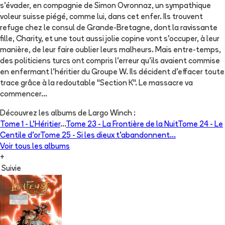
s'évader, en compagnie de Simon Ovronnaz, un sympathique
voleur suisse piégé, comme lui, dans cet enfer. Ils trouvent
refuge chez le consul de Grande-Bretagne, dont la ravissante
fille, Charity, et une tout aussi jolie copine vont s'occuper, à leur
manière, de leur faire oublier leurs malheurs. Mais entre-temps,
des politiciens turcs ont compris l'erreur qu'ils avaient commise
en enfermant l'héritier du Groupe W. Ils décident d'effacer toute
trace grâce à la redoutable "Section K". Le massacre va
commencer...
Découvrez les albums de
Largo Winch
:
Tome 1 -
L'Héritier
...
Tome 23 -
La Frontière de la Nuit
Tome 24 -
Le
Centile d'or
Tome 25 -
Si les dieux t'abandonnent...
Voir tous les albums
+
Suivie