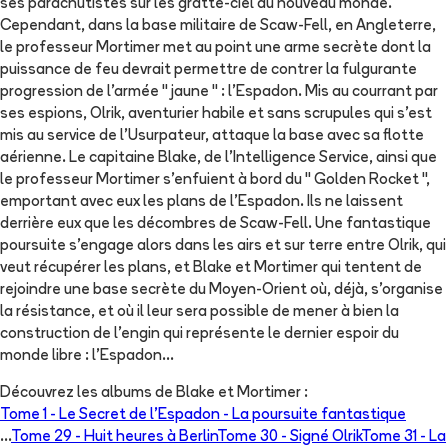
ses parachutistes sur les gratte-ciel du nouveau monde.
Cependant, dans la base militaire de Scaw-Fell, en Angleterre,
le professeur Mortimer met au point une arme secrète dont la
puissance de feu devrait permettre de contrer la fulgurante
progression de l'armée " jaune " : l'Espadon. Mis au courrant par
ses espions, Olrik, aventurier habile et sans scrupules qui s'est
mis au service de l'Usurpateur, attaque la base avec sa flotte
aérienne. Le capitaine Blake, de l'Intelligence Service, ainsi que
le professeur Mortimer s'enfuient à bord du " Golden Rocket ",
emportant avec eux les plans de l'Espadon. Ils ne laissent
derrière eux que les décombres de Scaw-Fell. Une fantastique
poursuite s'engage alors dans les airs et sur terre entre Olrik, qui
veut récupérer les plans, et Blake et Mortimer qui tentent de
rejoindre une base secrète du Moyen-Orient où, déjà, s'organise
la résistance, et où il leur sera possible de mener à bien la
construction de l'engin qui représente le dernier espoir du
monde libre : l'Espadon...
Découvrez les albums de
Blake et Mortimer
:
Tome 1 -
Le Secret de l'Espadon - La poursuite fantastique
...
Tome 29 -
Huit heures à Berlin
Tome 30 -
Signé Olrik
Tome 31 -
La