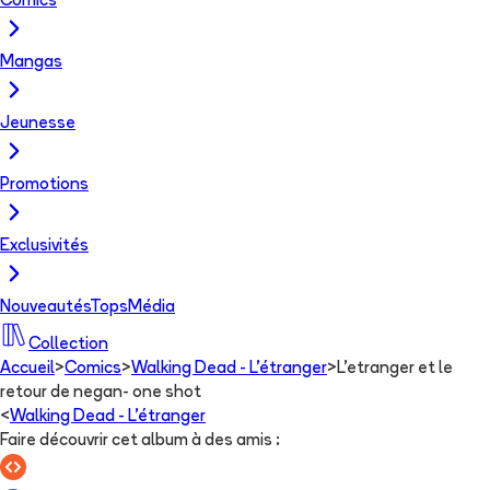
Comics
Mangas
Jeunesse
Promotions
Exclusivités
Nouveautés
Tops
Média
Collection
Accueil
>
Comics
>
Walking Dead - L'étranger
>
L'etranger et le
retour de negan- one shot
<
Walking Dead - L'étranger
Faire découvrir cet album à des amis
: