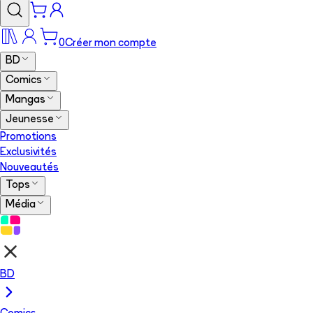
0
Créer mon compte
BD
Comics
Mangas
Jeunesse
Promotions
Exclusivités
Nouveautés
Tops
Média
BD