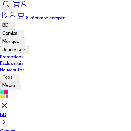
0
Créer mon compte
BD
Comics
Mangas
Jeunesse
Promotions
Exclusivités
Nouveautés
Tops
Média
BD