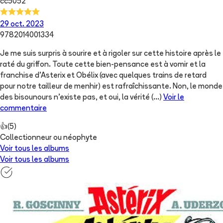
cc5052
29 oct. 2023
9782014001334
Je me suis surpris à sourire et à rigoler sur cette histoire après le
raté du griffon. Toute cette bien-pensance est à vomir et la
franchise d'Asterix et Obélix (avec quelques trains de retard
pour notre tailleur de menhir) est rafraîchissante. Non, le monde
des bisounours n'existe pas, et oui, la vérité
(...)
Voir le
commentaire
👍
(
5
)
Collectionneur ou néophyte
Voir tous les albums
Voir tous les albums