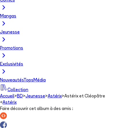
Comics
Mangas
Jeunesse
Promotions
Exclusivités
Nouveautés
Tops
Média
Collection
Accueil
>
BD
>
Jeunesse
>
Astérix
>
Astérix et Cléopâtre
<
Astérix
Faire découvrir cet album à des amis
: