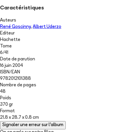
Caractéristiques
Auteurs
René Goscinny
,
Albert Uderzo
Editeur
Hachette
Tome
6
/
41
Date de parution
16 juin 2004
ISBN/EAN
9782012101388
Nombre de pages
48
Poids
370 gr
Format
21.8 x 28.7 x 0.8 cm
Signaler une erreur sur l'album