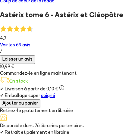
Coup de coeur de la rédac
Astérix tome 6 - Astérix et Cléopâtre
4.7
Voir les
69
avis
/
Laisser un avis
10,99 €
Commandez-le en ligne maintenant
En stock
✔
Livraison à partir de 0,10 €
✔
Emballage super
soigné
Ajouter au panier
Retirez-le gratuitement en librairie
Disponible dans
76
librairie
s
partenaire
s
✔
Retrait et paiement en librairie