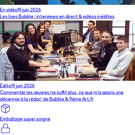
En vidéo
19 juin 2026
Les lives Bubble : interviews en direct & vidéos inédites
Édito
19 juin 2026
Commenter les œuvres ne suffit plus, ce que m’a appris une
décennie à la rédac’ de Bubble & 9ème Art.fr
Emballage super soigné