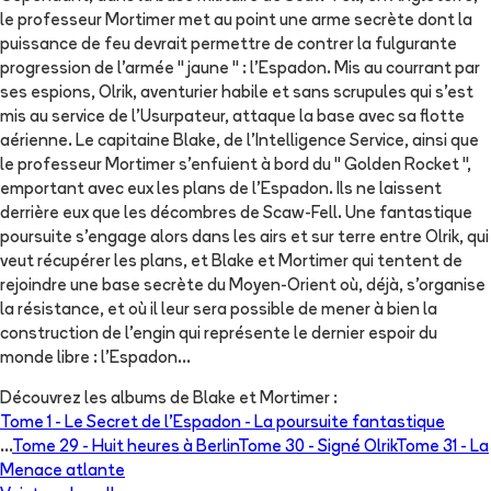
le professeur Mortimer met au point une arme secrète dont la
puissance de feu devrait permettre de contrer la fulgurante
progression de l'armée " jaune " : l'Espadon. Mis au courrant par
ses espions, Olrik, aventurier habile et sans scrupules qui s'est
mis au service de l'Usurpateur, attaque la base avec sa flotte
aérienne. Le capitaine Blake, de l'Intelligence Service, ainsi que
le professeur Mortimer s'enfuient à bord du " Golden Rocket ",
emportant avec eux les plans de l'Espadon. Ils ne laissent
derrière eux que les décombres de Scaw-Fell. Une fantastique
poursuite s'engage alors dans les airs et sur terre entre Olrik, qui
veut récupérer les plans, et Blake et Mortimer qui tentent de
rejoindre une base secrète du Moyen-Orient où, déjà, s'organise
la résistance, et où il leur sera possible de mener à bien la
construction de l'engin qui représente le dernier espoir du
monde libre : l'Espadon...
Découvrez les albums de
Blake et Mortimer
:
Tome 1 -
Le Secret de l'Espadon - La poursuite fantastique
...
Tome 29 -
Huit heures à Berlin
Tome 30 -
Signé Olrik
Tome 31 -
La
Menace atlante