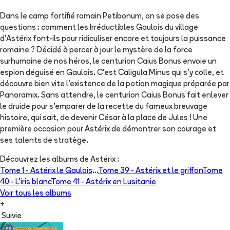
Dans le camp fortifié romain Petibonum, on se pose des
questions : comment les Irréductibles Gaulois du village
d’Astérix font-ils pour ridiculiser encore et toujours la puissance
romaine ? Décidé à percer à jour le mystère de la force
surhumaine de nos héros, le centurion Caius Bonus envoie un
espion déguisé en Gaulois. C’est Caligula Minus qui s’y colle, et
découvre bien vite l’existence de la potion magique préparée par
Panoramix. Sans attendre, le centurion Caius Bonus fait enlever
le druide pour s’emparer de la recette du fameux breuvage
histoire, qui sait, de devenir César à la place de Jules ! Une
première occasion pour Astérix de démontrer son courage et
ses talents de stratège.
Découvrez les albums de
Astérix
:
Tome 1 -
Astérix le Gaulois
...
Tome 39 -
Astérix et le griffon
Tome
40 -
L'iris blanc
Tome 41 -
Astérix en Lusitanie
Voir tous les albums
+
Suivie