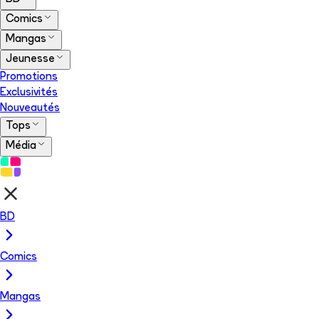
Comics
Mangas
Jeunesse
Promotions
Exclusivités
Nouveautés
Tops
Média
BD
Comics
Mangas