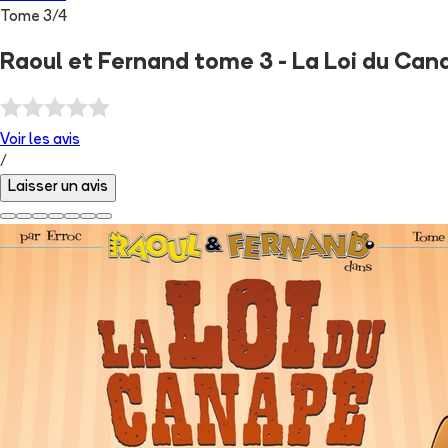
Tome
3
/
4
Raoul et Fernand tome 3 - La Loi du Can
Voir les
avis
/
Laisser un avis