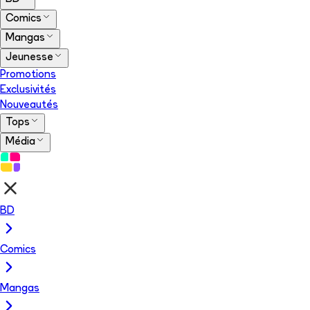
Comics
Mangas
Jeunesse
Promotions
Exclusivités
Nouveautés
Tops
Média
BD
Comics
Mangas