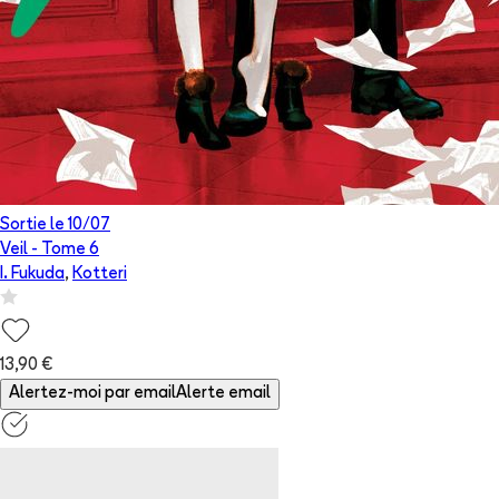
Sortie le
10/07
Veil
- Tome
6
I. Fukuda
,
Kotteri
13,90 €
Alertez-moi par email
Alerte email