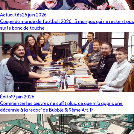
Actualités
26 juin 2026
Coupe du monde de football 2026 : 5 mangas qui ne restent pas
sur le banc de touche
Édito
19 juin 2026
Commenter les œuvres ne suffit plus, ce que m’a appris une
décennie à la rédac’ de Bubble & 9ème Art.fr