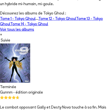
un hybride mi-humain, mi-goule.
Découvrez les albums de
Tokyo Ghoul
:
Tome 1 -
Tokyo Ghoul
...
Tome 12 -
Tokyo Ghoul
Tome 13 -
Tokyo
Ghoul
Tome 14 -
Tokyo Ghoul
Voir tous les albums
+
Suivie
Terminée
Gunnm - édition originale
Le combat opposant Gally et Desty Nova touche à sa fin. Mais