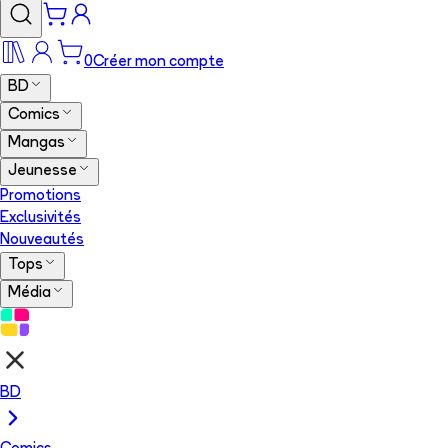
0
Créer mon compte
BD
Comics
Mangas
Jeunesse
Promotions
Exclusivités
Nouveautés
Tops
Média
BD