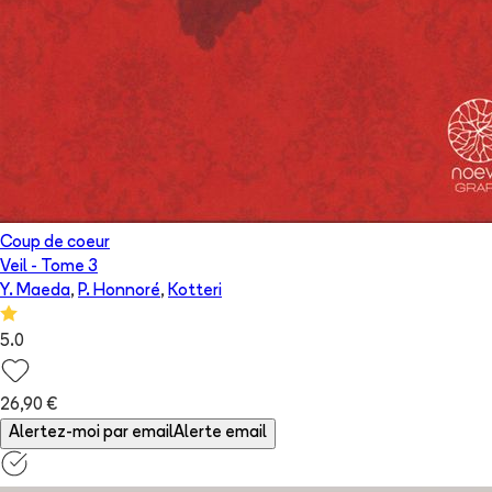
Coup de coeur
Veil
- Tome
3
Y. Maeda
,
P. Honnoré
,
Kotteri
5.0
26,90 €
Alertez-moi par email
Alerte email