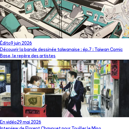
Édito
9 juin 2026
Découvrir la bande dessinée taïwanaise : ép.7 : Taiwan Comic
Base, le repère des artistes
En vidéo
29 mai 2026
Interview de Florent Chavouet pour Touiller le Miso