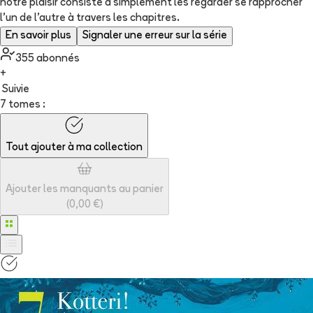
notre plaisir consiste à simplement les regarder se rapprocher
l’un de l’autre à travers les chapitres.
En savoir plus
Signaler une erreur sur la série
355
abonné
s
+
Suivie
7 tomes :
Tout ajouter à
ma collection
Ajouter les manquants au panier
(
0,00 €
)