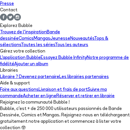
Presse
Contact
Explorez Bubble
Trouvez de l'inspiration
Bande
dessinée
Comics
Mangas
Jeunesse
Nouveautés
Tops &
sélections
Toutes les séries
Tous les auteurs
Gérez votre collection
L'application Bubble
Essayez Bubble Infinity
Notre programme de
fidélité
Ajouter un album
Librairies
Libraire ? Devenez partenaire
Les librairies partenaires
Aide & support
Foire aux questions
Livraison et frais de port
Suivre ma
commande
Acheter en ligne
Réserver et retirer en librairie
Rejoignez la communauté Bubble !
Bubble, c'est + de 250 000 utilisateurs passionnés de Bande
Dessinée, Comics et Mangas. Rejoignez-nous en téléchargeant
gratuitement notre application et commencez à lister votre
collection
🤓