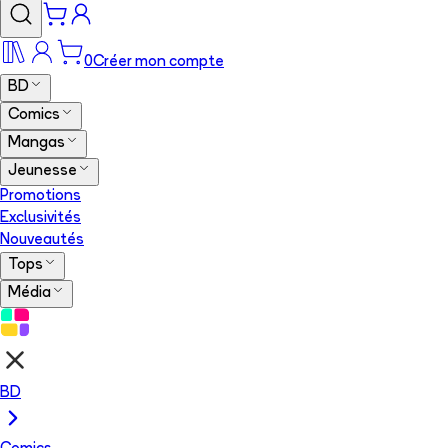
0
Créer mon compte
BD
Comics
Mangas
Jeunesse
Promotions
Exclusivités
Nouveautés
Tops
Média
BD