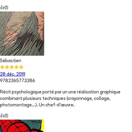
👍
(
1
)
Sébastien
28 déc. 2019
9782365773386
Récit psychologique porté par un une réalisation graphique
combinant plusieurs techniques (crayonnage, collage,
photomontage...). Un chef-d'œuvre.
👍
(
1
)