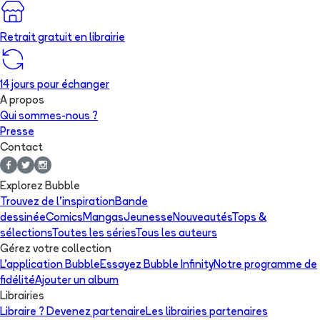
Retrait gratuit en librairie
14 jours pour échanger
A propos
Qui sommes-nous ?
Presse
Contact
Explorez Bubble
Trouvez de l'inspiration
Bande
dessinée
Comics
Mangas
Jeunesse
Nouveautés
Tops &
sélections
Toutes les séries
Tous les auteurs
Gérez votre collection
L'application Bubble
Essayez Bubble Infinity
Notre programme de
fidélité
Ajouter un album
Librairies
Libraire ? Devenez partenaire
Les librairies partenaires