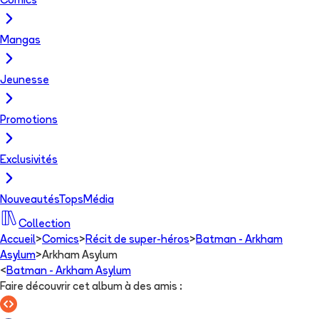
Comics
Mangas
Jeunesse
Promotions
Exclusivités
Nouveautés
Tops
Média
Collection
Accueil
>
Comics
>
Récit de super-héros
>
Batman - Arkham
Asylum
>
Arkham Asylum
<
Batman - Arkham Asylum
Faire découvrir cet album à des amis
: