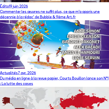
Édito
19 juin 2026
Commenter les œuvres ne suffit plus, ce que m’a appris une
décennie à la rédac’ de Bubble & 9ème Art.fr
Actualités
7 avr. 2026
Du média en ligne à la revue papier, Courts Bouillon lance son N°1
: La lutte des cases