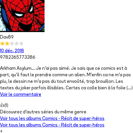
Dav89
10 déc. 2018
9782365773386
Arkham Asylum... Je n'ai pas aimé. Je sais que ce comics est à
part, qu'il faut le prendre comme un alien. M'enfin ca ne m'a pas
plu, le dessin ne m'a pas du tout envoûté, trop brouillon. Les
textes du joker parfois illisibles. Certes ca colle bien à la folie
(...)
Voir le commentaire
👍
(
1
)
Découvrez d'autres séries du même genre
Voir tous les albums
Comics - Récit de super-héros
Voir tous les albums
Comics - Récit de super-héros
+